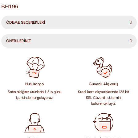
BH196
ÖDEME SEÇENEKLERİ
ÖNERİLERİNİZ
Bu ürünün fiyat bilgisi, resim, ürün açıklamalarında ve diğer
konularda yetersiz gördüğünüz noktaları öneri formunu
kullanarak tarafımıza iletebilirsiniz.
Görüş ve önerileriniz için teşekkür ederiz.
Hızlı Kargo
Güvenli Alışveriş
Satın aldığınız ürünlerini 1-5 iş günü
Kredi kartı alışverişlerinde 128 bit
Ürün resmi kalitesiz, bozuk veya görüntülenemiyor.
içerisinde kargoluyoruz.
SSL Güvenlik sistemini
Ürün açıklamasında eksik bilgiler bulunuyor.
kullanmaktayız.
Ürün bilgilerinde hatalar bulunuyor.
Ürün fiyatı diğer sitelerden daha pahalı.
Bu ürüne benzer farklı alternatifler olmalı.