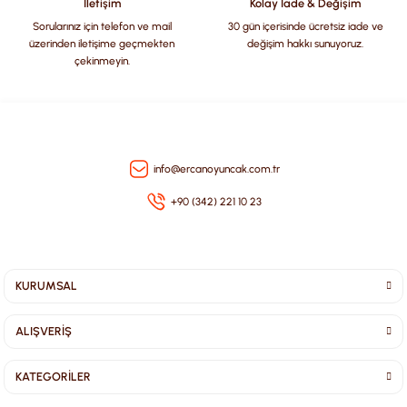
İletişim
Kolay İade & Değişim
Sorularınız için telefon ve mail
30 gün içerisinde ücretsiz iade ve
üzerinden iletişime geçmekten
değişim hakkı sunuyoruz.
çekinmeyin.
Gönder
info@ercanoyuncak.com.tr
+90 (342) 221 10 23
KURUMSAL
ALIŞVERİŞ
KATEGORİLER