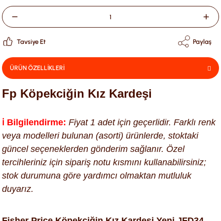
Tavsiye Et
Paylaş
ÜRÜN ÖZELLİKLERİ
Fp Köpekciğin Kız Kardeşi
ℹ️ Bilgilendirme:
Fiyat 1 adet için geçerlidir. Farklı renk
veya modelleri bulunan (asorti) ürünlerde, stoktaki
güncel seçeneklerden gönderim sağlanır. Özel
tercihleriniz için sipariş notu kısmını kullanabilirsiniz;
stok durumuna göre yardımcı olmaktan mutluluk
duyarız.
Fisher Price Köpekçiğin Kız Kardeşi Yeni JFD34