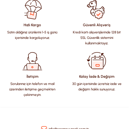
konularda yetersiz gördüğünüz noktaları öneri formunu
kullanarak tarafımıza iletebilirsiniz.
Görüş ve önerileriniz için teşekkür ederiz.
Hızlı Kargo
Güvenli Alışveriş
Satın aldığınız ürünlerini 1-5 iş günü
Kredi kartı alışverişlerinde 128 bit
Ürün resmi kalitesiz, bozuk veya görüntülenemiyor.
içerisinde kargoluyoruz.
SSL Güvenlik sistemini
Ürün açıklamasında eksik bilgiler bulunuyor.
kullanmaktayız.
Ürün bilgilerinde hatalar bulunuyor.
Ürün fiyatı diğer sitelerden daha pahalı.
Bu ürüne benzer farklı alternatifler olmalı.
İletişim
Kolay İade & Değişim
Sorularınız için telefon ve mail
30 gün içerisinde ücretsiz iade ve
üzerinden iletişime geçmekten
değişim hakkı sunuyoruz.
çekinmeyin.
Gönder
info@ercanoyuncak.com.tr