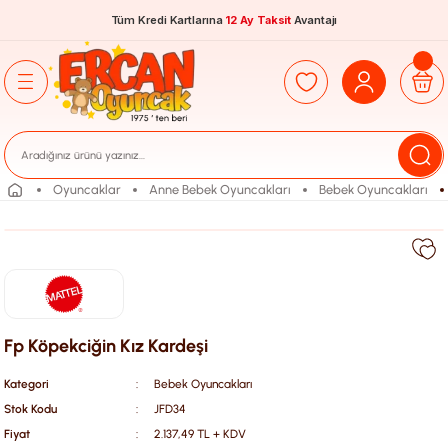
Tüm Kredi Kartlarına
12 Ay Taksit
Avantajı
Oyuncaklar
Anne Bebek Oyuncakları
Bebek Oyuncakları
Fp Köpekciğin Kız Kardeşi
Kategori
Bebek Oyuncakları
Stok Kodu
JFD34
Fiyat
2.137,49 TL + KDV