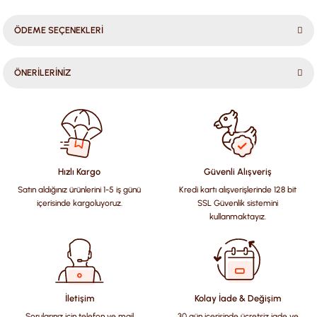
ÖDEME SEÇENEKLERİ
ÖNERİLERİNİZ
Bu ürünün fiyat bilgisi, resim, ürün açıklamalarında ve diğer
konularda yetersiz gördüğünüz noktaları öneri formunu
kullanarak tarafımıza iletebilirsiniz.
Görüş ve önerileriniz için teşekkür ederiz.
Hızlı Kargo
Güvenli Alışveriş
Satın aldığınız ürünlerini 1-5 iş günü
Kredi kartı alışverişlerinde 128 bit
Ürün resmi kalitesiz, bozuk veya görüntülenemiyor.
içerisinde kargoluyoruz.
SSL Güvenlik sistemini
Ürün açıklamasında eksik bilgiler bulunuyor.
kullanmaktayız.
Ürün bilgilerinde hatalar bulunuyor.
Ürün fiyatı diğer sitelerden daha pahalı.
Bu ürüne benzer farklı alternatifler olmalı.
İletişim
Kolay İade & Değişim
Sorularınız için telefon ve mail
30 gün içerisinde ücretsiz iade ve