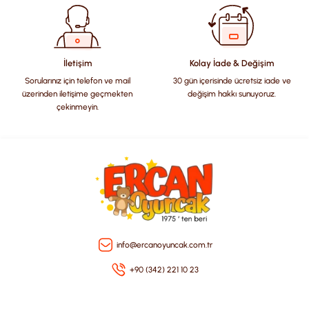
Ürün bilgilerinde hatalar bulunuyor.
Ürün fiyatı diğer sitelerden daha pahalı.
Bu ürüne benzer farklı alternatifler olmalı.
İletişim
Kolay İade & Değişim
Sorularınız için telefon ve mail
30 gün içerisinde ücretsiz iade ve
üzerinden iletişime geçmekten
değişim hakkı sunuyoruz.
çekinmeyin.
Gönder
info@ercanoyuncak.com.tr
+90 (342) 221 10 23