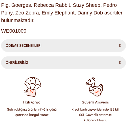
Pig, Goerges, Rebecca Rabbit, Suzy Sheep, Pedro
Pony, Zeo Zebra, Emly Elephant, Danny Dob asortileri
bulunmaktadır.
WE001000
ÖDEME SEÇENEKLERİ
ÖNERİLERİNİZ
Bu ürünün fiyat bilgisi, resim, ürün açıklamalarında ve diğer
konularda yetersiz gördüğünüz noktaları öneri formunu
kullanarak tarafımıza iletebilirsiniz.
Görüş ve önerileriniz için teşekkür ederiz.
Hızlı Kargo
Güvenli Alışveriş
Satın aldığınız ürünlerini 1-5 iş günü
Kredi kartı alışverişlerinde 128 bit
Ürün resmi kalitesiz, bozuk veya görüntülenemiyor.
içerisinde kargoluyoruz.
SSL Güvenlik sistemini
Ürün açıklamasında eksik bilgiler bulunuyor.
kullanmaktayız.