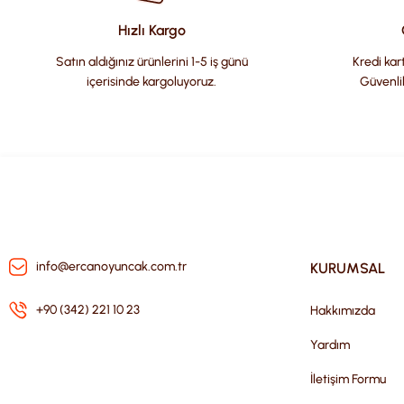
Ürün bilgilerinde hatalar bulunuyor.
Hızlı Kargo
Ürün fiyatı diğer sitelerden daha pahalı.
Satın aldığınız ürünlerini 1-5 iş günü
Kredi kart
Bu ürüne benzer farklı alternatifler olmalı.
içerisinde kargoluyoruz.
Güvenli
info@ercanoyuncak.com.tr
KURUMSAL
+90 (342) 221 10 23
Hakkımızda
Yardım
İletişim Formu