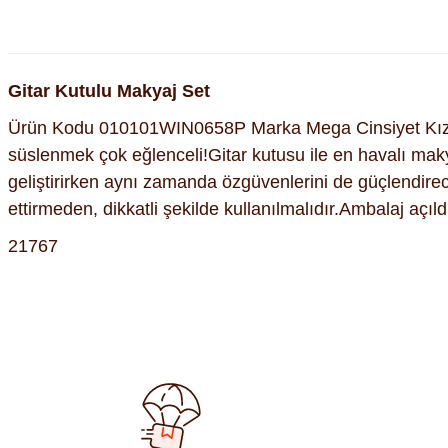
Gitar Kutulu Makyaj Set
Ürün Kodu 010101WIN0658P Marka Mega Cinsiyet Kız Ya
süslenmek çok eğlenceli!Gitar kutusu ile en havalı maky
geliştirirken aynı zamanda özgüvenlerini de güçlendirec
ettirmeden, dikkatli şekilde kullanılmalıdır.Ambalaj açıldı
21767
Bu ürünün fiyat bilgisi, resim, ürün açıklamalarında ve diğer kon
Görüş ve önerileriniz için teşekkür ederiz.
Ürün resmi kalitesiz, bozuk veya görüntülenemiyor.
Ürün açıklamasında eksik bilgiler bulunuyor.