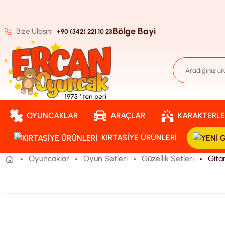
Bölge Bayi
Bize Ulaşın:
+90 (342) 221 10 23
OYUNCAKLAR
ARAÇLAR
KARAKTERLE
KIRTASIYE ÜRÜNLERI
Oyuncaklar
Oyun Setleri
Güzellik Setleri
Gita