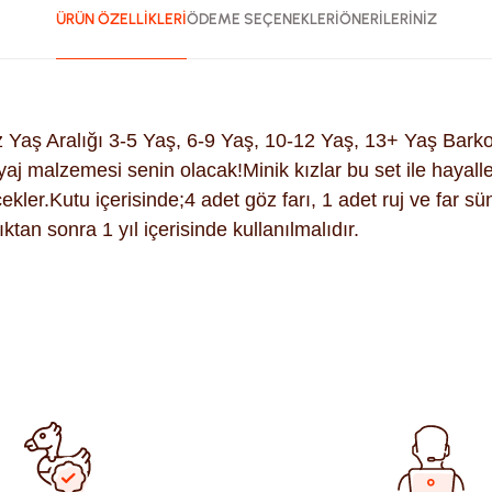
ÜRÜN ÖZELLİKLERİ
ÖDEME SEÇENEKLERİ
ÖNERİLERİNİZ
ş Aralığı 3-5 Yaş, 6-9 Yaş, 10-12 Yaş, 13+ Yaş Barko
aj malzemesi senin olacak!Minik kızlar bu set ile hayall
ekler.Kutu içerisinde;4 adet göz farı, 1 adet ruj ve far 
ktan sonra 1 yıl içerisinde kullanılmalıdır.
ularda yetersiz gördüğünüz noktaları öneri formunu kullanarak tara