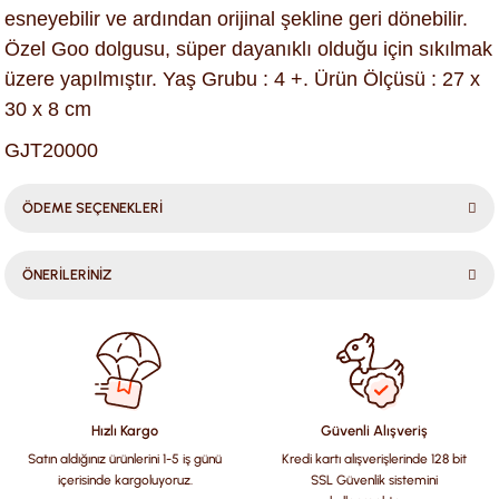
esneyebilir ve ardından orijinal şekline geri dönebilir.
Özel Goo dolgusu, süper dayanıklı olduğu için sıkılmak
üzere yapılmıştır. Yaş Grubu : 4 +. Ürün Ölçüsü : 27 x
30 x 8 cm
GJT20000
ÖDEME SEÇENEKLERİ
ÖNERİLERİNİZ
Bu ürünün fiyat bilgisi, resim, ürün açıklamalarında ve diğer
konularda yetersiz gördüğünüz noktaları öneri formunu
kullanarak tarafımıza iletebilirsiniz.
Görüş ve önerileriniz için teşekkür ederiz.
Hızlı Kargo
Güvenli Alışveriş
Satın aldığınız ürünlerini 1-5 iş günü
Kredi kartı alışverişlerinde 128 bit
Ürün resmi kalitesiz, bozuk veya görüntülenemiyor.
içerisinde kargoluyoruz.
SSL Güvenlik sistemini