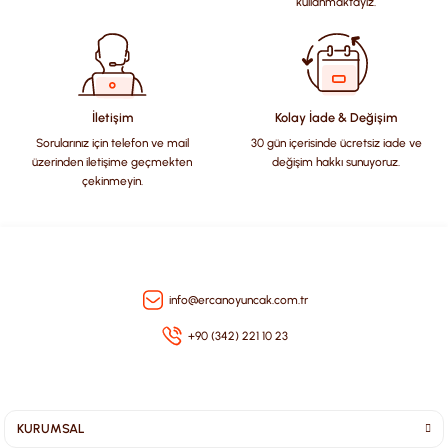
Ürün açıklamasında eksik bilgiler bulunuyor.
kullanmaktayız.
Ürün bilgilerinde hatalar bulunuyor.
Ürün fiyatı diğer sitelerden daha pahalı.
Bu ürüne benzer farklı alternatifler olmalı.
İletişim
Kolay İade & Değişim
Sorularınız için telefon ve mail
30 gün içerisinde ücretsiz iade ve
üzerinden iletişime geçmekten
değişim hakkı sunuyoruz.
çekinmeyin.
Gönder
info@ercanoyuncak.com.tr
+90 (342) 221 10 23
KURUMSAL