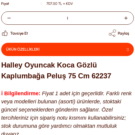
Fiyat
707,50 TL + KDV
Tavsiye Et
Paylaş
ÜRÜN ÖZELLİKLERİ
Halley Oyuncak Koca Gözlü
Kaplumbağa Peluş 75 Cm 62237
ℹ️ Bilgilendirme:
Fiyat 1 adet için geçerlidir. Farklı renk
veya modelleri bulunan (asorti) ürünlerde, stoktaki
güncel seçeneklerden gönderim sağlanır. Özel
tercihleriniz için sipariş notu kısmını kullanabilirsiniz;
stok durumuna göre yardımcı olmaktan mutluluk
duyarız.