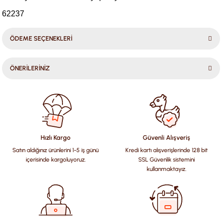
62237
ÖDEME SEÇENEKLERİ
ÖNERİLERİNİZ
Bu ürünün fiyat bilgisi, resim, ürün açıklamalarında ve diğer
konularda yetersiz gördüğünüz noktaları öneri formunu
kullanarak tarafımıza iletebilirsiniz.
Görüş ve önerileriniz için teşekkür ederiz.
Hızlı Kargo
Güvenli Alışveriş
Satın aldığınız ürünlerini 1-5 iş günü
Kredi kartı alışverişlerinde 128 bit
Ürün resmi kalitesiz, bozuk veya görüntülenemiyor.
içerisinde kargoluyoruz.
SSL Güvenlik sistemini
Ürün açıklamasında eksik bilgiler bulunuyor.
kullanmaktayız.
Ürün bilgilerinde hatalar bulunuyor.
Ürün fiyatı diğer sitelerden daha pahalı.
Bu ürüne benzer farklı alternatifler olmalı.