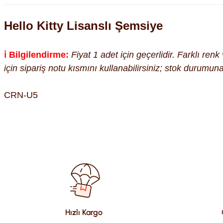
Hello Kitty Lisanslı Şemsiye
ℹ️ Bilgilendirme:
Fiyat 1 adet için geçerlidir. Farklı ren
için sipariş notu kısmını kullanabilirsiniz; stok durumu
CRN-U5
Bu ürünün fiyat bilgisi, resim, ürün açıklamalarında ve diğer kon
Görüş ve önerileriniz için teşekkür ederiz.
Ürün resmi kalitesiz, bozuk veya görüntülenemiyor.
Ürün açıklamasında eksik bilgiler bulunuyor.
Ürün bilgilerinde hatalar bulunuyor.
Hızlı Kargo