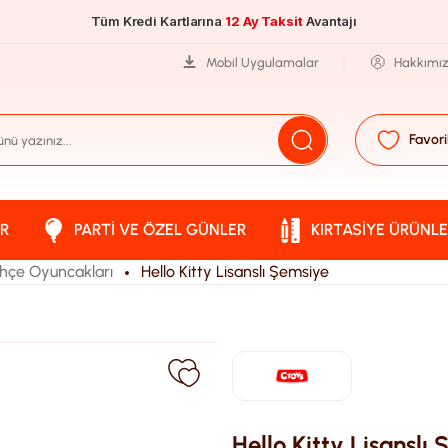
Tüm Kredi Kartlarına
12 Ay Taksit
Avantajı
Mobil Uygulamalar
Hakkımı
Favori
R
PARTI VE ÖZEL GÜNLER
KIRTASIYE ÜRÜNLE
hçe Oyuncakları
Hello Kitty Lisanslı Şemsiye
Hello Kitty Lisanslı