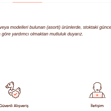
k veya modelleri bulunan (asorti) ürünlerde, stoktaki gün
na göre yardımcı olmaktan mutluluk duyarız.
ularda yetersiz gördüğünüz noktaları öneri formunu kullanarak tara
Güvenli Alışveriş
İletişim