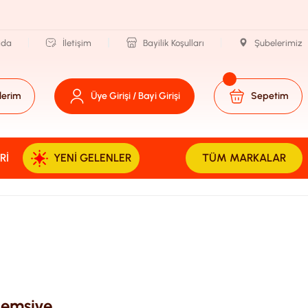
zda
İletişim
Bayilik Koşulları
Şubelerimiz
lerim
Üye Girişi / Bayi Girişi
Sepetim
RI
YENI GELENLER
TÜM MARKALAR
 Şemsiye