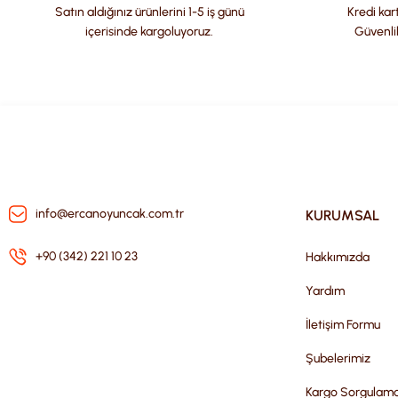
Ürün fiyatı diğer sitelerden daha pahalı.
Satın aldığınız ürünlerini 1-5 iş günü
Kredi kart
Bu ürüne benzer farklı alternatifler olmalı.
içerisinde kargoluyoruz.
Güvenli
info@ercanoyuncak.com.tr
KURUMSAL
+90 (342) 221 10 23
Hakkımızda
Yardım
İletişim Formu
Şubelerimiz
Kargo Sorgulam