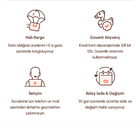
Bu ürünün fiyat bilgisi, resim, ürün açıklamalarında ve diğer
konularda yetersiz gördüğünüz noktaları öneri formunu
kullanarak tarafımıza iletebilirsiniz.
Görüş ve önerileriniz için teşekkür ederiz.
Hızlı Kargo
Güvenli Alışveriş
Satın aldığınız ürünlerini 1-5 iş günü
Kredi kartı alışverişlerinde 128 bit
Ürün resmi kalitesiz, bozuk veya görüntülenemiyor.
içerisinde kargoluyoruz.
SSL Güvenlik sistemini
Ürün açıklamasında eksik bilgiler bulunuyor.
kullanmaktayız.
Ürün bilgilerinde hatalar bulunuyor.
Ürün fiyatı diğer sitelerden daha pahalı.
Bu ürüne benzer farklı alternatifler olmalı.
İletişim
Kolay İade & Değişim
Sorularınız için telefon ve mail
30 gün içerisinde ücretsiz iade ve
üzerinden iletişime geçmekten
değişim hakkı sunuyoruz.
çekinmeyin.
Gönder