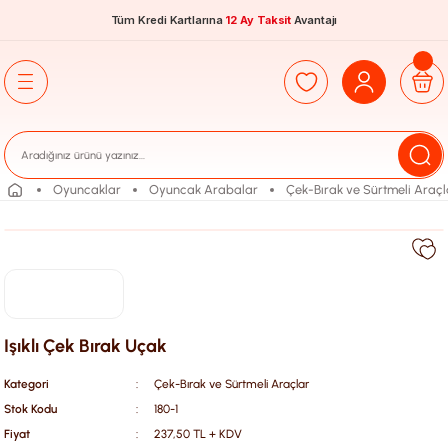
Tüm Kredi Kartlarına
12 Ay Taksit
Avantajı
Oyuncaklar
Oyuncak Arabalar
Çek-Bırak ve Sürtmeli Araçl
Işıklı Çek Bırak Uçak
Kategori
Çek-Bırak ve Sürtmeli Araçlar
Stok Kodu
180-1
Fiyat
237,50 TL + KDV