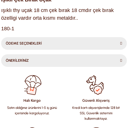
ışıklı thy uçak 18 cm çek bırak 18 cmdır çek bırak
özelligi vardır orta kısmı metaldır..
180-1
ÖDEME SEÇENEKLERİ
ÖNERİLERİNİZ
Bu ürünün fiyat bilgisi, resim, ürün açıklamalarında ve diğer
konularda yetersiz gördüğünüz noktaları öneri formunu
kullanarak tarafımıza iletebilirsiniz.
Görüş ve önerileriniz için teşekkür ederiz.
Hızlı Kargo
Güvenli Alışveriş
Satın aldığınız ürünlerini 1-5 iş günü
Kredi kartı alışverişlerinde 128 bit
Ürün resmi kalitesiz, bozuk veya görüntülenemiyor.
içerisinde kargoluyoruz.
SSL Güvenlik sistemini
Ürün açıklamasında eksik bilgiler bulunuyor.
kullanmaktayız.