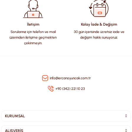
Ürün bilgilerinde hatalar bulunuyor.
Ürün fiyatı diğer sitelerden daha pahalı.
Bu ürüne benzer farklı alternatifler olmalı.
İletişim
Kolay İade & Değişim
Sorularınız için telefon ve mail
30 gün içerisinde ücretsiz iade ve
üzerinden iletişime geçmekten
değişim hakkı sunuyoruz.
çekinmeyin.
Gönder
info@ercanoyuncak.com.tr
+90 (342) 221 10 23
KURUMSAL
ALIŞVERİŞ