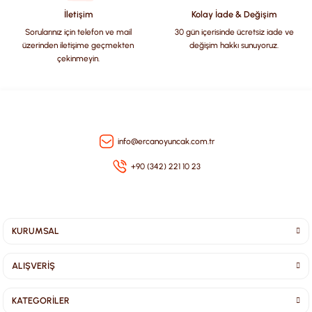
Bu ürüne benzer farklı alternatifler olmalı.
İletişim
Kolay İade & Değişim
Sorularınız için telefon ve mail
30 gün içerisinde ücretsiz iade ve
üzerinden iletişime geçmekten
değişim hakkı sunuyoruz.
çekinmeyin.
Gönder
info@ercanoyuncak.com.tr
+90 (342) 221 10 23
KURUMSAL
ALIŞVERİŞ
KATEGORİLER