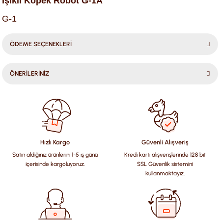
Işıklı Köpek Robot G-1A
G-1
ÖDEME SEÇENEKLERİ
ÖNERİLERİNİZ
Bu ürünün fiyat bilgisi, resim, ürün açıklamalarında ve diğer
konularda yetersiz gördüğünüz noktaları öneri formunu
kullanarak tarafımıza iletebilirsiniz.
Görüş ve önerileriniz için teşekkür ederiz.
Hızlı Kargo
Güvenli Alışveriş
Satın aldığınız ürünlerini 1-5 iş günü
Kredi kartı alışverişlerinde 128 bit
Ürün resmi kalitesiz, bozuk veya görüntülenemiyor.
içerisinde kargoluyoruz.
SSL Güvenlik sistemini
Ürün açıklamasında eksik bilgiler bulunuyor.
kullanmaktayız.
Ürün bilgilerinde hatalar bulunuyor.
Ürün fiyatı diğer sitelerden daha pahalı.