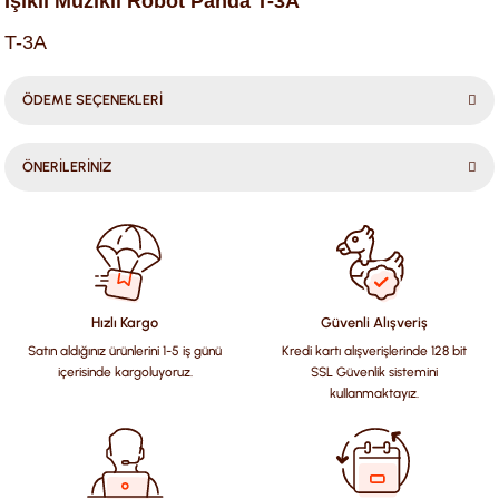
Işıklı Müzikli Robot Panda T-3A
T-3A
ÖDEME SEÇENEKLERİ
ÖNERİLERİNİZ
Bu ürünün fiyat bilgisi, resim, ürün açıklamalarında ve diğer
konularda yetersiz gördüğünüz noktaları öneri formunu
kullanarak tarafımıza iletebilirsiniz.
Görüş ve önerileriniz için teşekkür ederiz.
Hızlı Kargo
Güvenli Alışveriş
Satın aldığınız ürünlerini 1-5 iş günü
Kredi kartı alışverişlerinde 128 bit
Ürün resmi kalitesiz, bozuk veya görüntülenemiyor.
içerisinde kargoluyoruz.
SSL Güvenlik sistemini
Ürün açıklamasında eksik bilgiler bulunuyor.
kullanmaktayız.
Ürün bilgilerinde hatalar bulunuyor.
Ürün fiyatı diğer sitelerden daha pahalı.