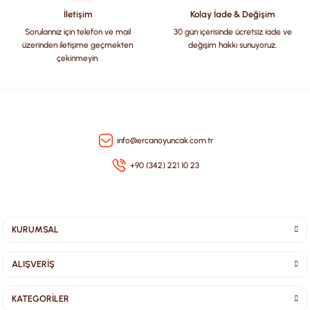
Bu ürüne benzer farklı alternatifler olmalı.
İletişim
Kolay İade & Değişim
Sorularınız için telefon ve mail
30 gün içerisinde ücretsiz iade ve
üzerinden iletişime geçmekten
değişim hakkı sunuyoruz.
çekinmeyin.
Gönder
info@ercanoyuncak.com.tr
+90 (342) 221 10 23
KURUMSAL
ALIŞVERİŞ
KATEGORİLER