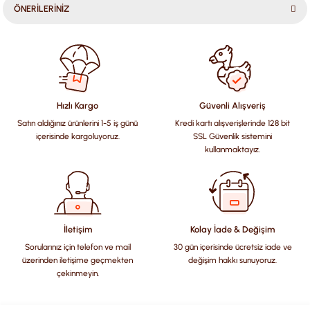
ÖNERİLERİNİZ
Bu ürünün fiyat bilgisi, resim, ürün açıklamalarında ve diğer
konularda yetersiz gördüğünüz noktaları öneri formunu
kullanarak tarafımıza iletebilirsiniz.
Görüş ve önerileriniz için teşekkür ederiz.
Hızlı Kargo
Güvenli Alışveriş
Satın aldığınız ürünlerini 1-5 iş günü
Kredi kartı alışverişlerinde 128 bit
Ürün resmi kalitesiz, bozuk veya görüntülenemiyor.
içerisinde kargoluyoruz.
SSL Güvenlik sistemini
Ürün açıklamasında eksik bilgiler bulunuyor.
kullanmaktayız.
Ürün bilgilerinde hatalar bulunuyor.
Ürün fiyatı diğer sitelerden daha pahalı.
Bu ürüne benzer farklı alternatifler olmalı.
İletişim
Kolay İade & Değişim
Sorularınız için telefon ve mail
30 gün içerisinde ücretsiz iade ve
üzerinden iletişime geçmekten
değişim hakkı sunuyoruz.
çekinmeyin.
Gönder