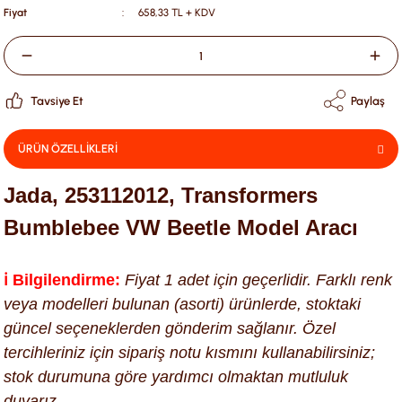
Fiyat
658,33 TL + KDV
Tavsiye Et
Paylaş
ÜRÜN ÖZELLİKLERİ
Jada, 253112012, Transformers
Bumblebee VW Beetle Model Aracı
ℹ️ Bilgilendirme:
Fiyat 1 adet için geçerlidir. Farklı renk
veya modelleri bulunan (asorti) ürünlerde, stoktaki
güncel seçeneklerden gönderim sağlanır. Özel
tercihleriniz için sipariş notu kısmını kullanabilirsiniz;
stok durumuna göre yardımcı olmaktan mutluluk
duyarız.