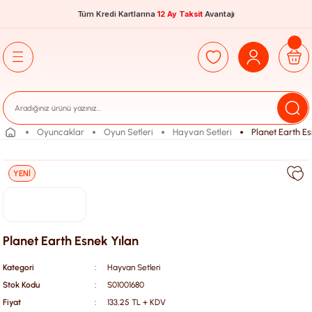
Tüm Kredi Kartlarına
12 Ay Taksit
Avantajı
Oyuncaklar
Oyun Setleri
Hayvan Setleri
Planet Earth Es
YENİ
Planet Earth Esnek Yılan
Kategori
Hayvan Setleri
Stok Kodu
S01001680
Fiyat
133,25 TL + KDV