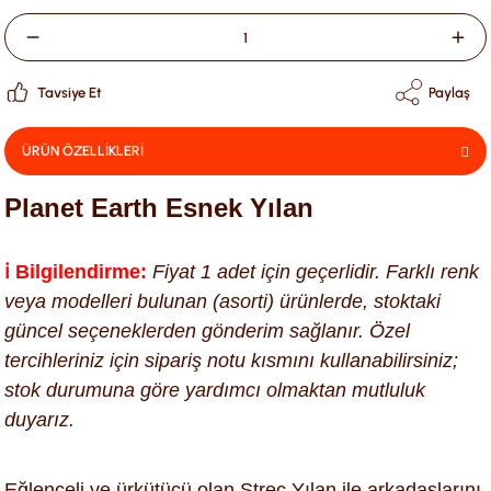
Tavsiye Et
Paylaş
ÜRÜN ÖZELLİKLERİ
Planet Earth Esnek Yılan
ℹ️ Bilgilendirme:
Fiyat 1 adet için geçerlidir. Farklı renk
veya modelleri bulunan (asorti) ürünlerde, stoktaki
güncel seçeneklerden gönderim sağlanır. Özel
tercihleriniz için sipariş notu kısmını kullanabilirsiniz;
stok durumuna göre yardımcı olmaktan mutluluk
duyarız.
Eğlenceli ve ürkütücü olan Streç Yılan ile arkadaşlarını