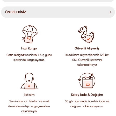
ÖNERİLERİNİZ
Bu ürünün fiyat bilgisi, resim, ürün açıklamalarında ve diğer
konularda yetersiz gördüğünüz noktaları öneri formunu
kullanarak tarafımıza iletebilirsiniz.
Görüş ve önerileriniz için teşekkür ederiz.
Hızlı Kargo
Güvenli Alışveriş
Satın aldığınız ürünlerini 1-5 iş günü
Kredi kartı alışverişlerinde 128 bit
Ürün resmi kalitesiz, bozuk veya görüntülenemiyor.
içerisinde kargoluyoruz.
SSL Güvenlik sistemini
Ürün açıklamasında eksik bilgiler bulunuyor.
kullanmaktayız.
Ürün bilgilerinde hatalar bulunuyor.
Ürün fiyatı diğer sitelerden daha pahalı.
Bu ürüne benzer farklı alternatifler olmalı.
İletişim
Kolay İade & Değişim
Sorularınız için telefon ve mail
30 gün içerisinde ücretsiz iade ve
üzerinden iletişime geçmekten
değişim hakkı sunuyoruz.
çekinmeyin.