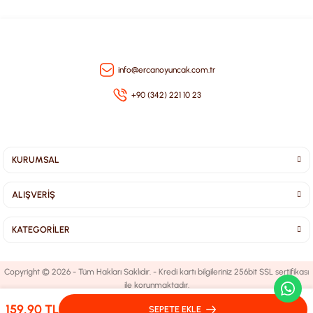
Gönder
info@ercanoyuncak.com.tr
+90 (342) 221 10 23
KURUMSAL
ALIŞVERİŞ
KATEGORİLER
Copyright © 2026 - Tüm Hakları Saklıdır. - Kredi kartı bilgileriniz 256bit SSL sertifikası
ile korunmaktadır.
159,90 TL
SEPETE EKLE