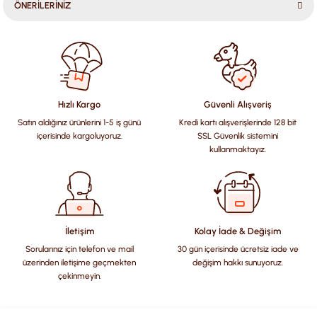
ÖNERİLERİNİZ
Bu ürünün fiyat bilgisi, resim, ürün açıklamalarında ve diğer
konularda yetersiz gördüğünüz noktaları öneri formunu
kullanarak tarafımıza iletebilirsiniz.
Görüş ve önerileriniz için teşekkür ederiz.
Hızlı Kargo
Güvenli Alışveriş
Satın aldığınız ürünlerini 1-5 iş günü
Kredi kartı alışverişlerinde 128 bit
Ürün resmi kalitesiz, bozuk veya görüntülenemiyor.
içerisinde kargoluyoruz.
SSL Güvenlik sistemini
Ürün açıklamasında eksik bilgiler bulunuyor.
kullanmaktayız.
Ürün bilgilerinde hatalar bulunuyor.
Ürün fiyatı diğer sitelerden daha pahalı.
Bu ürüne benzer farklı alternatifler olmalı.
İletişim
Kolay İade & Değişim
Sorularınız için telefon ve mail
30 gün içerisinde ücretsiz iade ve
üzerinden iletişime geçmekten
değişim hakkı sunuyoruz.
çekinmeyin.
Gönder