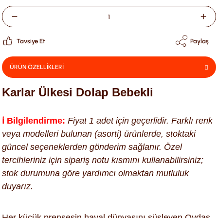
Tavsiye Et
Paylaş
ÜRÜN ÖZELLİKLERİ
Karlar Ülkesi Dolap Bebekli
ℹ️ Bilgilendirme:
Fiyat 1 adet için geçerlidir. Farklı renk
veya modelleri bulunan (asorti) ürünlerde, stoktaki
güncel seçeneklerden gönderim sağlanır. Özel
tercihleriniz için sipariş notu kısmını kullanabilirsiniz;
stok durumuna göre yardımcı olmaktan mutluluk
duyarız.
Her küçük prensesin hayal dünyasını süsleyen Oydaş