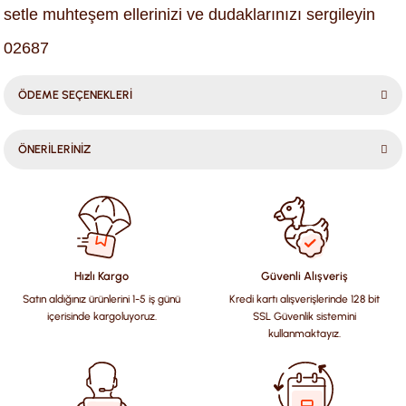
setle muhteşem ellerinizi ve dudaklarınızı sergileyin
02687
ÖDEME SEÇENEKLERİ
ÖNERİLERİNİZ
Bu ürünün fiyat bilgisi, resim, ürün açıklamalarında ve diğer
konularda yetersiz gördüğünüz noktaları öneri formunu
kullanarak tarafımıza iletebilirsiniz.
Görüş ve önerileriniz için teşekkür ederiz.
Hızlı Kargo
Güvenli Alışveriş
Satın aldığınız ürünlerini 1-5 iş günü
Kredi kartı alışverişlerinde 128 bit
Ürün resmi kalitesiz, bozuk veya görüntülenemiyor.
içerisinde kargoluyoruz.
SSL Güvenlik sistemini
Ürün açıklamasında eksik bilgiler bulunuyor.
kullanmaktayız.
Ürün bilgilerinde hatalar bulunuyor.
Ürün fiyatı diğer sitelerden daha pahalı.