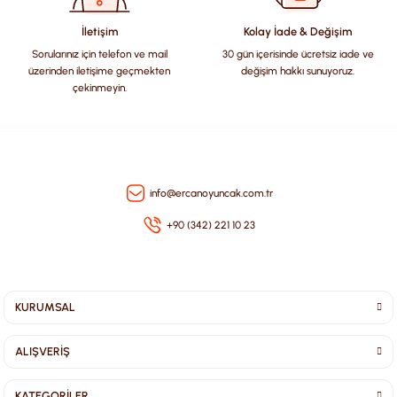
Bu ürüne benzer farklı alternatifler olmalı.
İletişim
Kolay İade & Değişim
Sorularınız için telefon ve mail
30 gün içerisinde ücretsiz iade ve
üzerinden iletişime geçmekten
değişim hakkı sunuyoruz.
çekinmeyin.
Gönder
info@ercanoyuncak.com.tr
+90 (342) 221 10 23
KURUMSAL
ALIŞVERİŞ
KATEGORİLER