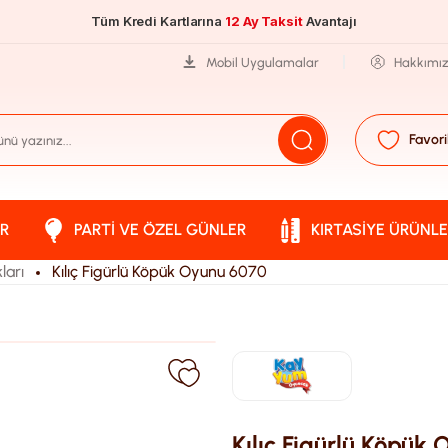
Tüm Kredi Kartlarına
12 Ay Taksit
Avantajı
Mobil Uygulamalar
Hakkımı
Favori
R
PARTI VE ÖZEL GÜNLER
KIRTASIYE ÜRÜNLE
ları
Kılıç Figürlü Köpük Oyunu 6070
Kılıç Figürlü Köpük