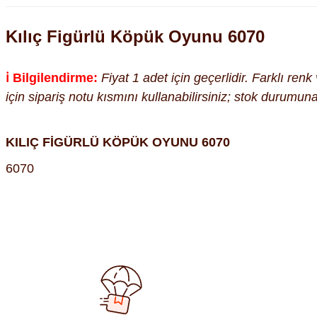
Kılıç Figürlü Köpük Oyunu 6070
ℹ️ Bilgilendirme:
Fiyat 1 adet için geçerlidir. Farklı ren
için sipariş notu kısmını kullanabilirsiniz; stok durumu
KILIÇ FİGÜRLÜ KÖPÜK OYUNU 6070
6070
Bu ürünün fiyat bilgisi, resim, ürün açıklamalarında ve diğer kon
Görüş ve önerileriniz için teşekkür ederiz.
Ürün resmi kalitesiz, bozuk veya görüntülenemiyor.
Ürün açıklamasında eksik bilgiler bulunuyor.