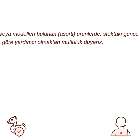
k veya modelleri bulunan (asorti) ürünlerde, stoktaki gün
na göre yardımcı olmaktan mutluluk duyarız.
ularda yetersiz gördüğünüz noktaları öneri formunu kullanarak tara