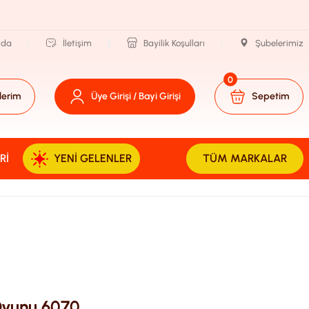
zda
İletişim
Bayilik Koşulları
Şubelerimiz
0
lerim
Üye Girişi / Bayi Girişi
Sepetim
RI
YENI GELENLER
TÜM MARKALAR
 Oyunu 6070