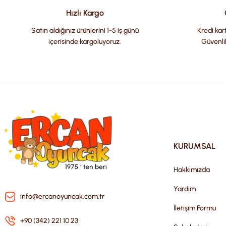
Ürün bilgilerinde hatalar bulunuyor.
Hızlı Kargo
Ürün fiyatı diğer sitelerden daha pahalı.
Satın aldığınız ürünlerini 1-5 iş günü
Kredi kart
Bu ürüne benzer farklı alternatifler olmalı.
içerisinde kargoluyoruz.
Güvenli
KURUMSAL
Hakkımızda
Yardım
info@ercanoyuncak.com.tr
İletişim Formu
+90 (342) 221 10 23