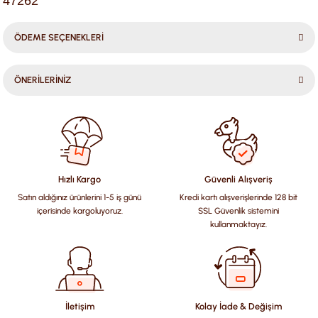
47262
ÖDEME SEÇENEKLERİ
ÖNERİLERİNİZ
Bu ürünün fiyat bilgisi, resim, ürün açıklamalarında ve diğer
konularda yetersiz gördüğünüz noktaları öneri formunu
kullanarak tarafımıza iletebilirsiniz.
Görüş ve önerileriniz için teşekkür ederiz.
Hızlı Kargo
Güvenli Alışveriş
Satın aldığınız ürünlerini 1-5 iş günü
Kredi kartı alışverişlerinde 128 bit
Ürün resmi kalitesiz, bozuk veya görüntülenemiyor.
içerisinde kargoluyoruz.
SSL Güvenlik sistemini
Ürün açıklamasında eksik bilgiler bulunuyor.
kullanmaktayız.
Ürün bilgilerinde hatalar bulunuyor.
Ürün fiyatı diğer sitelerden daha pahalı.
Bu ürüne benzer farklı alternatifler olmalı.
İletişim
Kolay İade & Değişim