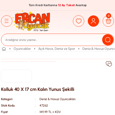
Tüm Kredi Kartlarına
12 Ay Taksit
Avantajı
0
Oyuncaklar
Açık Hava, Deniz ve Spor
Deniz & Havuz Oyunca
Kolluk 40 X 17 cm Kalın Yunus Şekilli
Kategori
Deniz & Havuz Oyuncakları
Stok Kodu
47262
Fiyat
149,99 TL + KDV