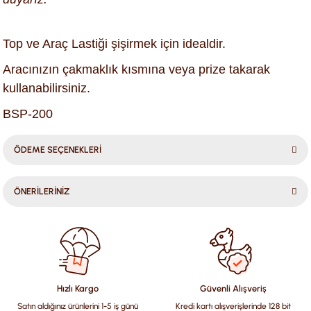
Top ve Araç Lastiği şişirmek için idealdir.
Aracınızın çakmaklık kısmına veya prize takarak
kullanabilirsiniz.
BSP-200
ÖDEME SEÇENEKLERİ
ÖNERİLERİNİZ
Bu ürünün fiyat bilgisi, resim, ürün açıklamalarında ve diğer
konularda yetersiz gördüğünüz noktaları öneri formunu
kullanarak tarafımıza iletebilirsiniz.
Görüş ve önerileriniz için teşekkür ederiz.
Hızlı Kargo
Güvenli Alışveriş
Satın aldığınız ürünlerini 1-5 iş günü
Kredi kartı alışverişlerinde 128 bit