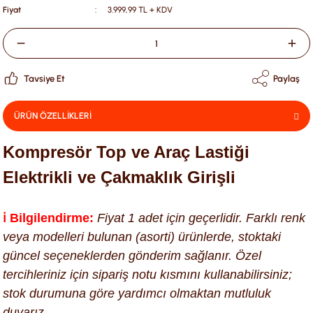
Fiyat
3.999,99 TL + KDV
Tavsiye Et
Paylaş
ÜRÜN ÖZELLİKLERİ
Kompresör Top ve Araç Lastiği
Elektrikli ve Çakmaklık Girişli
ℹ️ Bilgilendirme:
Fiyat 1 adet için geçerlidir. Farklı renk
veya modelleri bulunan (asorti) ürünlerde, stoktaki
güncel seçeneklerden gönderim sağlanır. Özel
tercihleriniz için sipariş notu kısmını kullanabilirsiniz;
stok durumuna göre yardımcı olmaktan mutluluk
duyarız.