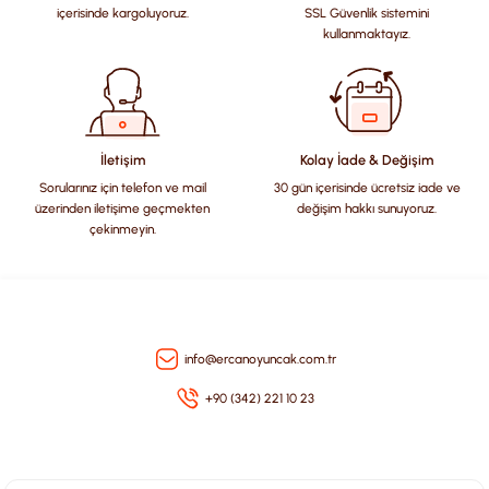
Ürün resmi kalitesiz, bozuk veya görüntülenemiyor.
içerisinde kargoluyoruz.
SSL Güvenlik sistemini
Ürün açıklamasında eksik bilgiler bulunuyor.
kullanmaktayız.
Ürün bilgilerinde hatalar bulunuyor.
Ürün fiyatı diğer sitelerden daha pahalı.
Bu ürüne benzer farklı alternatifler olmalı.
İletişim
Kolay İade & Değişim
Sorularınız için telefon ve mail
30 gün içerisinde ücretsiz iade ve
üzerinden iletişime geçmekten
değişim hakkı sunuyoruz.
çekinmeyin.
Gönder
info@ercanoyuncak.com.tr
+90 (342) 221 10 23