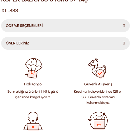
XL-888
ÖDEME SEÇENEKLERİ
ÖNERİLERİNİZ
Bu ürünün fiyat bilgisi, resim, ürün açıklamalarında ve diğer
konularda yetersiz gördüğünüz noktaları öneri formunu
kullanarak tarafımıza iletebilirsiniz.
Görüş ve önerileriniz için teşekkür ederiz.
Hızlı Kargo
Güvenli Alışveriş
Satın aldığınız ürünlerini 1-5 iş günü
Kredi kartı alışverişlerinde 128 bit
Ürün resmi kalitesiz, bozuk veya görüntülenemiyor.
içerisinde kargoluyoruz.
SSL Güvenlik sistemini
Ürün açıklamasında eksik bilgiler bulunuyor.
kullanmaktayız.
Ürün bilgilerinde hatalar bulunuyor.
Ürün fiyatı diğer sitelerden daha pahalı.