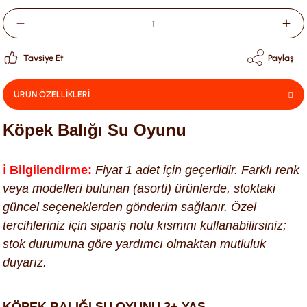
Tavsiye Et
Paylaş
ÜRÜN ÖZELLİKLERİ
Köpek Balığı Su Oyunu
ℹ️ Bilgilendirme:
Fiyat 1 adet için geçerlidir. Farklı renk
veya modelleri bulunan (asorti) ürünlerde, stoktaki
güncel seçeneklerden gönderim sağlanır. Özel
tercihleriniz için sipariş notu kısmını kullanabilirsiniz;
stok durumuna göre yardımcı olmaktan mutluluk
duyarız.
KÖPEK BALIĞI SU OYUNU 3+ YAŞ