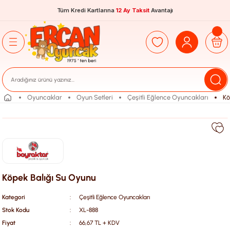
Tüm Kredi Kartlarına
12 Ay Taksit
Avantajı
Oyuncaklar
Oyun Setleri
Çeşitli Eğlence Oyuncakları
Kö
Köpek Balığı Su Oyunu
Kategori
Çeşitli Eğlence Oyuncakları
Stok Kodu
XL-888
Fiyat
66,67 TL + KDV