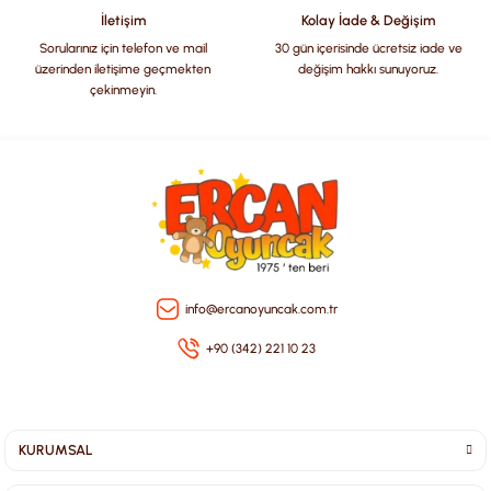
Bu ürüne benzer farklı alternatifler olmalı.
İletişim
Kolay İade & Değişim
Sorularınız için telefon ve mail
30 gün içerisinde ücretsiz iade ve
üzerinden iletişime geçmekten
değişim hakkı sunuyoruz.
çekinmeyin.
Gönder
info@ercanoyuncak.com.tr
+90 (342) 221 10 23
KURUMSAL