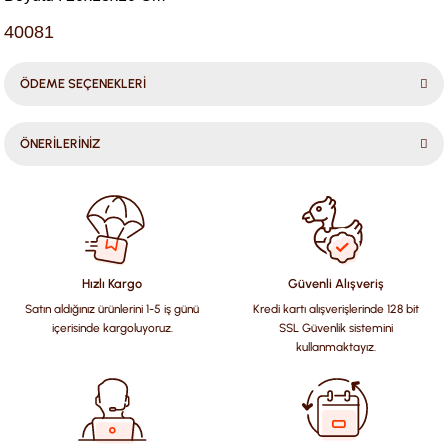
40081
ÖDEME SEÇENEKLERİ
ÖNERİLERİNİZ
Bu ürünün fiyat bilgisi, resim, ürün açıklamalarında ve diğer
konularda yetersiz gördüğünüz noktaları öneri formunu
kullanarak tarafımıza iletebilirsiniz.
Görüş ve önerileriniz için teşekkür ederiz.
Hızlı Kargo
Güvenli Alışveriş
Satın aldığınız ürünlerini 1-5 iş günü
Kredi kartı alışverişlerinde 128 bit
Ürün resmi kalitesiz, bozuk veya görüntülenemiyor.
içerisinde kargoluyoruz.
SSL Güvenlik sistemini
Ürün açıklamasında eksik bilgiler bulunuyor.
kullanmaktayız.
Ürün bilgilerinde hatalar bulunuyor.
Ürün fiyatı diğer sitelerden daha pahalı.
Bu ürüne benzer farklı alternatifler olmalı.