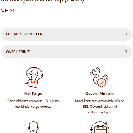
VE 30
ÖDEME SEÇENEKLERİ
ÖNERİLERİNİZ
Bu ürünün fiyat bilgisi, resim, ürün açıklamalarında ve diğer
konularda yetersiz gördüğünüz noktaları öneri formunu
kullanarak tarafımıza iletebilirsiniz.
Görüş ve önerileriniz için teşekkür ederiz.
Hızlı Kargo
Güvenli Alışveriş
Satın aldığınız ürünlerini 1-5 iş günü
Kredi kartı alışverişlerinde 128 bit
Ürün resmi kalitesiz, bozuk veya görüntülenemiyor.
içerisinde kargoluyoruz.
SSL Güvenlik sistemini
Ürün açıklamasında eksik bilgiler bulunuyor.
kullanmaktayız.
Ürün bilgilerinde hatalar bulunuyor.
Ürün fiyatı diğer sitelerden daha pahalı.