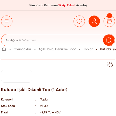
Tüm Kredi Kartlarına
12 Ay Taksit
Avantajı
Oyuncaklar
Açık Hava, Deniz ve Spor
Toplar
Kutuda Işık
Kutuda Işıklı Dikenli Top (1 Adet)
Kategori
Toplar
Stok Kodu
VE 30
Fiyat
49,99 TL + KDV