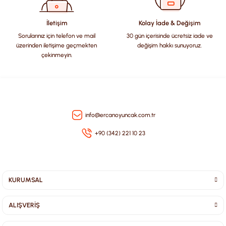
Bu ürüne benzer farklı alternatifler olmalı.
İletişim
Kolay İade & Değişim
Sorularınız için telefon ve mail
30 gün içerisinde ücretsiz iade ve
üzerinden iletişime geçmekten
değişim hakkı sunuyoruz.
çekinmeyin.
Gönder
info@ercanoyuncak.com.tr
+90 (342) 221 10 23
KURUMSAL
ALIŞVERİŞ