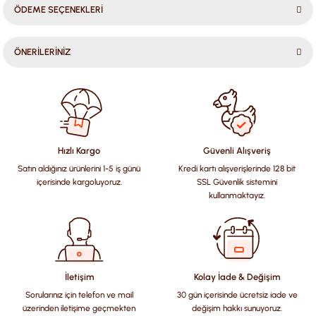
ÖDEME SEÇENEKLERİ
ÖNERİLERİNİZ
Bu ürünün fiyat bilgisi, resim, ürün açıklamalarında ve diğer
konularda yetersiz gördüğünüz noktaları öneri formunu
kullanarak tarafımıza iletebilirsiniz.
Görüş ve önerileriniz için teşekkür ederiz.
Hızlı Kargo
Güvenli Alışveriş
Satın aldığınız ürünlerini 1-5 iş günü
Kredi kartı alışverişlerinde 128 bit
Ürün resmi kalitesiz, bozuk veya görüntülenemiyor.
içerisinde kargoluyoruz.
SSL Güvenlik sistemini
Ürün açıklamasında eksik bilgiler bulunuyor.
kullanmaktayız.
Ürün bilgilerinde hatalar bulunuyor.
Ürün fiyatı diğer sitelerden daha pahalı.
Bu ürüne benzer farklı alternatifler olmalı.
İletişim
Kolay İade & Değişim
Sorularınız için telefon ve mail
30 gün içerisinde ücretsiz iade ve
üzerinden iletişime geçmekten
değişim hakkı sunuyoruz.