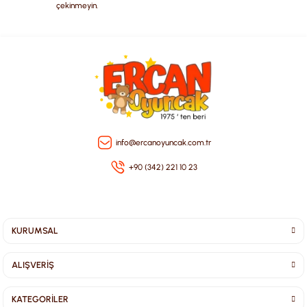
çekinmeyin.
Gönder
info@ercanoyuncak.com.tr
+90 (342) 221 10 23
KURUMSAL
ALIŞVERİŞ
KATEGORİLER