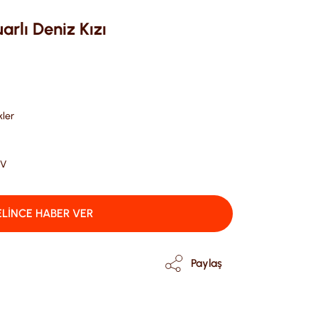
rlı Deniz Kızı
ler
DV
LİNCE HABER VER
Paylaş