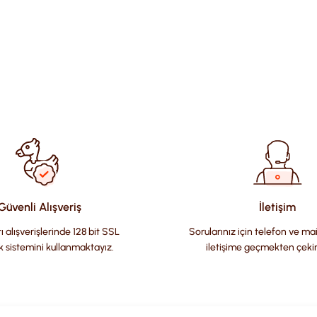
ularda yetersiz gördüğünüz noktaları öneri formunu kullanarak tara
Güvenli Alışveriş
İletişim
ı alışverişlerinde 128 bit SSL
Sorularınız için telefon ve ma
k sistemini kullanmaktayız.
iletişime geçmekten çeki