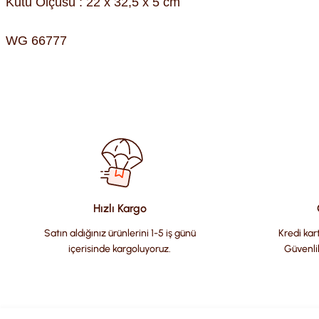
Kutu Ölçüsü : 22 x 32,5 x 5 cm
WG 66777
Bu ürünün fiyat bilgisi, resim, ürün açıklamalarında ve diğer kon
Görüş ve önerileriniz için teşekkür ederiz.
Ürün resmi kalitesiz, bozuk veya görüntülenemiyor.
Ürün açıklamasında eksik bilgiler bulunuyor.
Ürün bilgilerinde hatalar bulunuyor.
Hızlı Kargo
Ürün fiyatı diğer sitelerden daha pahalı.
Satın aldığınız ürünlerini 1-5 iş günü
Kredi kart
Bu ürüne benzer farklı alternatifler olmalı.
içerisinde kargoluyoruz.
Güvenli