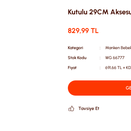
Kutulu 29CM Aksesua
829,99 TL
Kategori
Manken Bebek
Stok Kodu
WG 66777
Fiyat
691,66 TL + K
GE
Tavsiye Et