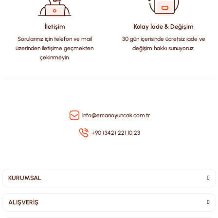
Ürün fiyatı diğer sitelerden daha pahalı.
Bu ürüne benzer farklı alternatifler olmalı.
İletişim
Kolay İade & Değişim
Sorularınız için telefon ve mail
30 gün içerisinde ücretsiz iade ve
üzerinden iletişime geçmekten
değişim hakkı sunuyoruz.
çekinmeyin.
Gönder
info@ercanoyuncak.com.tr
+90 (342) 221 10 23
KURUMSAL
ALIŞVERİŞ