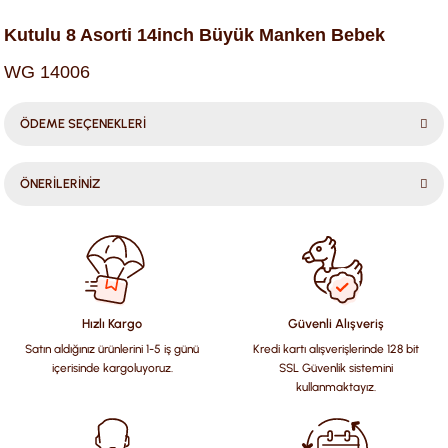
Kutulu 8 Asorti 14inch Büyük Manken Bebek
WG 14006
ÖDEME SEÇENEKLERİ
ÖNERİLERİNİZ
Bu ürünün fiyat bilgisi, resim, ürün açıklamalarında ve diğer
konularda yetersiz gördüğünüz noktaları öneri formunu
kullanarak tarafımıza iletebilirsiniz.
Görüş ve önerileriniz için teşekkür ederiz.
Hızlı Kargo
Güvenli Alışveriş
Satın aldığınız ürünlerini 1-5 iş günü
Kredi kartı alışverişlerinde 128 bit
Ürün resmi kalitesiz, bozuk veya görüntülenemiyor.
içerisinde kargoluyoruz.
SSL Güvenlik sistemini
Ürün açıklamasında eksik bilgiler bulunuyor.
kullanmaktayız.
Ürün bilgilerinde hatalar bulunuyor.