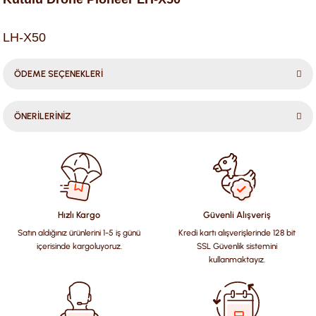
LH-X50
ÖDEME SEÇENEKLERİ
ÖNERİLERİNİZ
Bu ürünün fiyat bilgisi, resim, ürün açıklamalarında ve diğer
konularda yetersiz gördüğünüz noktaları öneri formunu
kullanarak tarafımıza iletebilirsiniz.
Görüş ve önerileriniz için teşekkür ederiz.
Hızlı Kargo
Güvenli Alışveriş
Satın aldığınız ürünlerini 1-5 iş günü
Kredi kartı alışverişlerinde 128 bit
Ürün resmi kalitesiz, bozuk veya görüntülenemiyor.
içerisinde kargoluyoruz.
SSL Güvenlik sistemini
Ürün açıklamasında eksik bilgiler bulunuyor.
kullanmaktayız.
Ürün bilgilerinde hatalar bulunuyor.
Ürün fiyatı diğer sitelerden daha pahalı.