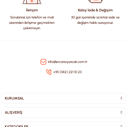
Bu ürüne benzer farklı alternatifler olmalı.
İletişim
Kolay İade & Değişim
Sorularınız için telefon ve mail
30 gün içerisinde ücretsiz iade ve
üzerinden iletişime geçmekten
değişim hakkı sunuyoruz.
çekinmeyin.
Gönder
info@ercanoyuncak.com.tr
+90 (342) 221 10 23
KURUMSAL
ALIŞVERİŞ
KATEGORİLER