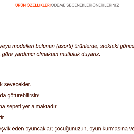
ÜRÜN ÖZELLİKLERİ
ÖDEME SEÇENEKLERİ
ÖNERİLERİNİZ
k veya modelleri bulunan (asorti) ürünlerde, stoktaki gün
na göre yardımcı olmaktan mutluluk duyarız.
k sevecekler.
a götürebilirsin!
ma sepeti yer almaktadır.
ir.
teşvik eden oyuncaklar; çocuğunuzun, oyun kurmasına ve o