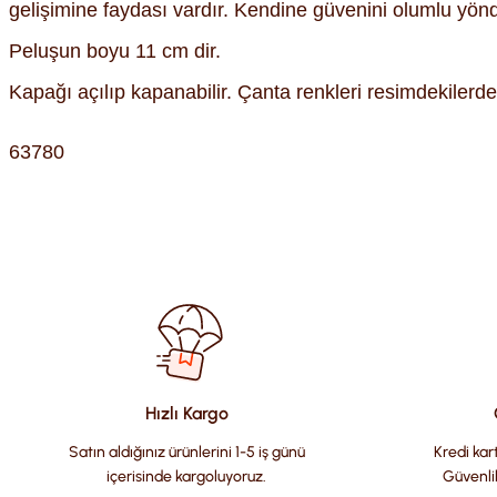
gelişimine faydası vardır. Kendine güvenini olumlu yönde p
Peluşun boyu 11 cm dir.
Kapağı açılıp kapanabilir. Çanta renkleri resimdekilerden 
63780
Bu ürünün fiyat bilgisi, resim, ürün açıklamalarında ve diğer kon
Görüş ve önerileriniz için teşekkür ederiz.
Ürün resmi kalitesiz, bozuk veya görüntülenemiyor.
Ürün açıklamasında eksik bilgiler bulunuyor.
Ürün bilgilerinde hatalar bulunuyor.
Hızlı Kargo
Ürün fiyatı diğer sitelerden daha pahalı.
Satın aldığınız ürünlerini 1-5 iş günü
Kredi kart
Bu ürüne benzer farklı alternatifler olmalı.
içerisinde kargoluyoruz.
Güvenli