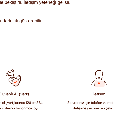
ekiştirir. İletişim yeteneği gelişir.
farklılık gösterebilir.
ularda yetersiz gördüğünüz noktaları öneri formunu kullanarak tara
Güvenli Alışveriş
İletişim
ı alışverişlerinde 128 bit SSL
Sorularınız için telefon ve ma
k sistemini kullanmaktayız.
iletişime geçmekten çeki