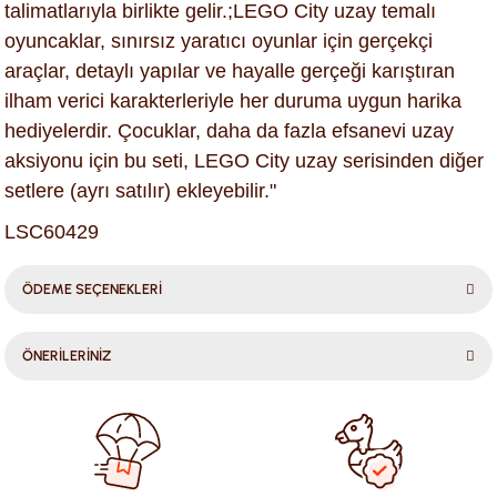
talimatlarıyla birlikte gelir.;LEGO City uzay temalı
oyuncaklar, sınırsız yaratıcı oyunlar için gerçekçi
araçlar, detaylı yapılar ve hayalle gerçeği karıştıran
ilham verici karakterleriyle her duruma uygun harika
hediyelerdir. Çocuklar, daha da fazla efsanevi uzay
aksiyonu için bu seti, LEGO City uzay serisinden diğer
setlere (ayrı satılır) ekleyebilir."
LSC60429
ÖDEME SEÇENEKLERİ
ÖNERİLERİNİZ
Bu ürünün fiyat bilgisi, resim, ürün açıklamalarında ve diğer
konularda yetersiz gördüğünüz noktaları öneri formunu
kullanarak tarafımıza iletebilirsiniz.
Görüş ve önerileriniz için teşekkür ederiz.