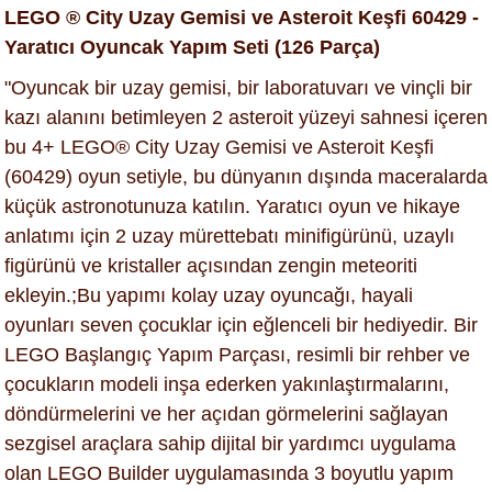
LEGO ® City Uzay Gemisi ve Asteroit Keşfi 60429 -
Yaratıcı Oyuncak Yapım Seti (126 Parça)
"Oyuncak bir uzay gemisi, bir laboratuvarı ve vinçli bir
kazı alanını betimleyen 2 asteroit yüzeyi sahnesi içeren
bu 4+ LEGO® City Uzay Gemisi ve Asteroit Keşfi
(60429) oyun setiyle, bu dünyanın dışında maceralarda
küçük astronotunuza katılın. Yaratıcı oyun ve hikaye
anlatımı için 2 uzay mürettebatı minifigürünü, uzaylı
figürünü ve kristaller açısından zengin meteoriti
ekleyin.;Bu yapımı kolay uzay oyuncağı, hayali
oyunları seven çocuklar için eğlenceli bir hediyedir. Bir
LEGO Başlangıç Yapım Parçası, resimli bir rehber ve
çocukların modeli inşa ederken yakınlaştırmalarını,
döndürmelerini ve her açıdan görmelerini sağlayan
sezgisel araçlara sahip dijital bir yardımcı uygulama
olan LEGO Builder uygulamasında 3 boyutlu yapım