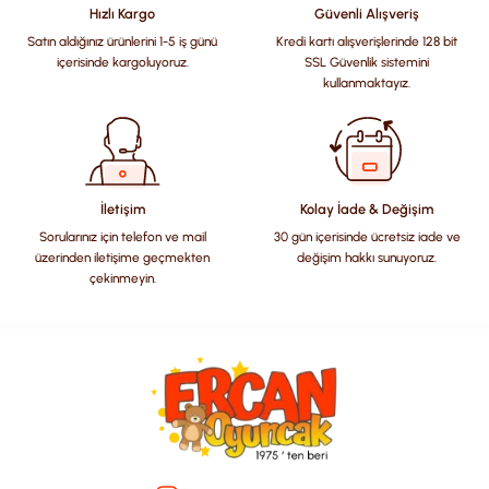
Hızlı Kargo
Güvenli Alışveriş
Satın aldığınız ürünlerini 1-5 iş günü
Kredi kartı alışverişlerinde 128 bit
Ürün resmi kalitesiz, bozuk veya görüntülenemiyor.
içerisinde kargoluyoruz.
SSL Güvenlik sistemini
Ürün açıklamasında eksik bilgiler bulunuyor.
kullanmaktayız.
Ürün bilgilerinde hatalar bulunuyor.
Ürün fiyatı diğer sitelerden daha pahalı.
Bu ürüne benzer farklı alternatifler olmalı.
İletişim
Kolay İade & Değişim
Sorularınız için telefon ve mail
30 gün içerisinde ücretsiz iade ve
üzerinden iletişime geçmekten
değişim hakkı sunuyoruz.
çekinmeyin.
Gönder