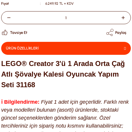
Fiyat
6.249,92 TL + KDV
Tavsiye Et
Paylaş
ÜRÜN ÖZELLİKLERİ
LEGO® Creator 3'ü 1 Arada Orta Çağ
Atlı Şövalye Kalesi Oyuncak Yapım
Seti 31168
ℹ️ Bilgilendirme:
Fiyat 1 adet için geçerlidir. Farklı renk
veya modelleri bulunan (asorti) ürünlerde, stoktaki
güncel seçeneklerden gönderim sağlanır. Özel
tercihleriniz için sipariş notu kısmını kullanabilirsiniz;