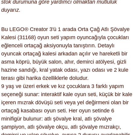
stok durumuna göre yardımcı olmaktan mutluluk
duyarız.
Bu LEGO® Creator 3'ü 1 arada Orta Çağ Atlı Şövalye
Kalesi (31168) oyun seti yapım oyuncağıyla çocukları
eğlenceli ortaçağ aksiyonuyla tanıştırın. Detaylı
oyuncak ortaçağ kalesi arkadan açılır ve hareketli bir
asma köprü, büyük salon, ahır, demirci atölyesi, gizli
hazine sandığı, kral yatak odası, yazı odası ve 2 kule
terası gibi harika özelliklerle doludur.
9 yaş ve üzeri erkek ve kız çocuklara 3 farklı yapım
seçeneği sunar: interaktif kale oyun seti, küçük bir kale
içeren mızrak dövüşü seti veya yel değirmeni olan bir
ortaçağ kasabası oyun seti. Her oyun setinde 6
minifigür bulunur: atlı şövalye kral, atlı şövalye
şampiyon, atlı şövalye okçu, atlı şövalye mızrakçı,