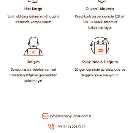
Görüş ve önerileriniz için teşekkür ederiz.
Hızlı Kargo
Güvenli Alışveriş
Satın aldığınız ürünlerini 1-5 iş günü
Kredi kartı alışverişlerinde 128 bit
Ürün resmi kalitesiz, bozuk veya görüntülenemiyor.
içerisinde kargoluyoruz.
SSL Güvenlik sistemini
Ürün açıklamasında eksik bilgiler bulunuyor.
kullanmaktayız.
Ürün bilgilerinde hatalar bulunuyor.
Ürün fiyatı diğer sitelerden daha pahalı.
Bu ürüne benzer farklı alternatifler olmalı.
İletişim
Kolay İade & Değişim
Sorularınız için telefon ve mail
30 gün içerisinde ücretsiz iade ve
üzerinden iletişime geçmekten
değişim hakkı sunuyoruz.
çekinmeyin.
Gönder
info@ercanoyuncak.com.tr
+90 (342) 221 10 23