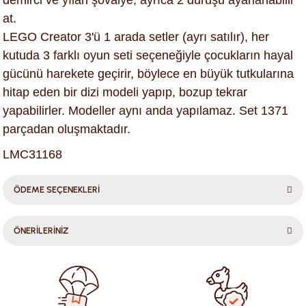
demirci ve yılan şövalye, ayrıca 2 duruşu ayarlanabilir
at.
LEGO Creator 3'ü 1 arada setler (ayrı satılır), her
kutuda 3 farklı oyun seti seçeneğiyle çocukların hayal
gücünü harekete geçirir, böylece en büyük tutkularına
hitap eden bir dizi modeli yapıp, bozup tekrar
yapabilirler. Modeller aynı anda yapılamaz. Set 1371
parçadan oluşmaktadır.
LMC31168
ÖDEME SEÇENEKLERİ
ÖNERİLERİNİZ
Bu ürünün fiyat bilgisi, resim, ürün açıklamalarında ve diğer
konularda yetersiz gördüğünüz noktaları öneri formunu
kullanarak tarafımıza iletebilirsiniz.