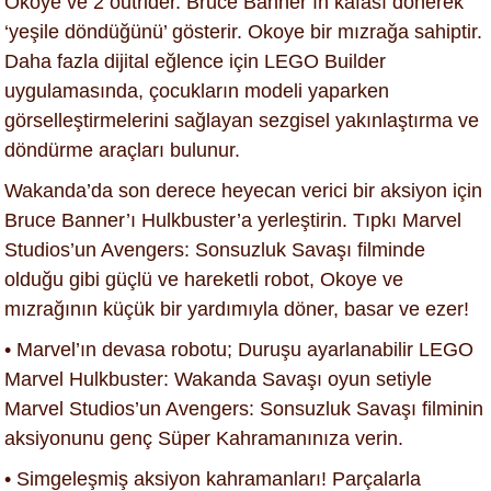
Okoye ve 2 outrider. Bruce Banner’ın kafası dönerek
‘yeşile döndüğünü’ gösterir. Okoye bir mızrağa sahiptir.
Daha fazla dijital eğlence için LEGO Builder
uygulamasında, çocukların modeli yaparken
görselleştirmelerini sağlayan sezgisel yakınlaştırma ve
döndürme araçları bulunur.
Wakanda’da son derece heyecan verici bir aksiyon için
Bruce Banner’ı Hulkbuster’a yerleştirin. Tıpkı Marvel
Studios’un Avengers: Sonsuzluk Savaşı filminde
olduğu gibi güçlü ve hareketli robot, Okoye ve
mızrağının küçük bir yardımıyla döner, basar ve ezer!
• Marvel’ın devasa robotu; Duruşu ayarlanabilir LEGO
Marvel Hulkbuster: Wakanda Savaşı oyun setiyle
Marvel Studios’un Avengers: Sonsuzluk Savaşı filminin
aksiyonunu genç Süper Kahramanınıza verin.
• Simgeleşmiş aksiyon kahramanları! Parçalarla