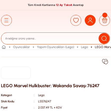
Tüm Kredi Kartlarına
12 Ay Taksit
Avantajı
Oyuncaklar
Yapım Oyuncakları (Lego)
Lego
LEGO Marve
LEGO Marvel Hulkbuster: Wakanda Savaşı 76247
Kategori
Lego
Stok Kodu
LSS76247
Fiyat
2.037,49 TL + KDV