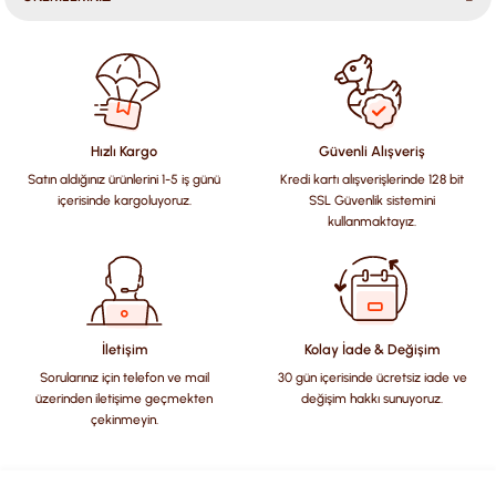
Bu ürünün fiyat bilgisi, resim, ürün açıklamalarında ve diğer
konularda yetersiz gördüğünüz noktaları öneri formunu
kullanarak tarafımıza iletebilirsiniz.
Görüş ve önerileriniz için teşekkür ederiz.
Hızlı Kargo
Güvenli Alışveriş
Satın aldığınız ürünlerini 1-5 iş günü
Kredi kartı alışverişlerinde 128 bit
Ürün resmi kalitesiz, bozuk veya görüntülenemiyor.
içerisinde kargoluyoruz.
SSL Güvenlik sistemini
Ürün açıklamasında eksik bilgiler bulunuyor.
kullanmaktayız.
Ürün bilgilerinde hatalar bulunuyor.
Ürün fiyatı diğer sitelerden daha pahalı.
Bu ürüne benzer farklı alternatifler olmalı.
İletişim
Kolay İade & Değişim
Sorularınız için telefon ve mail
30 gün içerisinde ücretsiz iade ve
üzerinden iletişime geçmekten
değişim hakkı sunuyoruz.
çekinmeyin.
Gönder