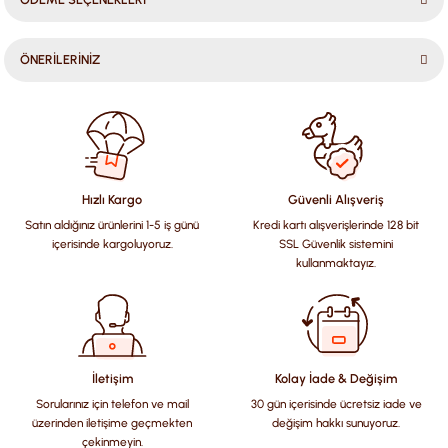
ÖNERİLERİNİZ
Bu ürünün fiyat bilgisi, resim, ürün açıklamalarında ve diğer
konularda yetersiz gördüğünüz noktaları öneri formunu
kullanarak tarafımıza iletebilirsiniz.
Görüş ve önerileriniz için teşekkür ederiz.
Hızlı Kargo
Güvenli Alışveriş
Satın aldığınız ürünlerini 1-5 iş günü
Kredi kartı alışverişlerinde 128 bit
Ürün resmi kalitesiz, bozuk veya görüntülenemiyor.
içerisinde kargoluyoruz.
SSL Güvenlik sistemini
Ürün açıklamasında eksik bilgiler bulunuyor.
kullanmaktayız.
Ürün bilgilerinde hatalar bulunuyor.
Ürün fiyatı diğer sitelerden daha pahalı.
Bu ürüne benzer farklı alternatifler olmalı.
İletişim
Kolay İade & Değişim
Sorularınız için telefon ve mail
30 gün içerisinde ücretsiz iade ve
üzerinden iletişime geçmekten
değişim hakkı sunuyoruz.
çekinmeyin.