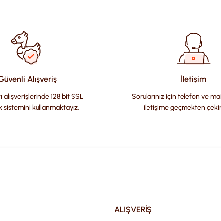
ularda yetersiz gördüğünüz noktaları öneri formunu kullanarak tara
Güvenli Alışveriş
İletişim
ı alışverişlerinde 128 bit SSL
Sorularınız için telefon ve ma
k sistemini kullanmaktayız.
iletişime geçmekten çeki
Gönder
ALIŞVERİŞ