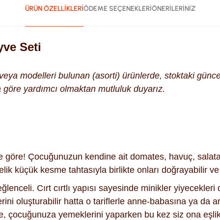
ÜRÜN ÖZELLİKLERİ
ÖDEME SEÇENEKLERİ
ÖNERİLERİNİZ
yve Seti
k veya modelleri bulunan (asorti) ürünlerde, stoktaki gün
na göre yardımcı olmaktan mutluluk duyarız.
 göre! Çocuğunuzun kendine ait domates, havuç, salatalı
elik küçük kesme tahtasıyla birlikte onları doğrayabilir 
lenceli. Cırt cırtlı yapısı sayesinde minikler yiyecekleri d
erini oluşturabilir hatta o tariflerle anne-babasına ya da 
e, çocuğunuza yemeklerini yaparken bu kez siz ona eşlik ed