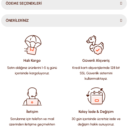
ÖDEME SEÇENEKLERİ
ÖNERİLERİNİZ
Bu ürünün fiyat bilgisi, resim, ürün açıklamalarında ve diğer
konularda yetersiz gördüğünüz noktaları öneri formunu
kullanarak tarafımıza iletebilirsiniz.
Görüş ve önerileriniz için teşekkür ederiz.
Hızlı Kargo
Güvenli Alışveriş
Satın aldığınız ürünlerini 1-5 iş günü
Kredi kartı alışverişlerinde 128 bit
Ürün resmi kalitesiz, bozuk veya görüntülenemiyor.
içerisinde kargoluyoruz.
SSL Güvenlik sistemini
Ürün açıklamasında eksik bilgiler bulunuyor.
kullanmaktayız.
Ürün bilgilerinde hatalar bulunuyor.
Ürün fiyatı diğer sitelerden daha pahalı.
Bu ürüne benzer farklı alternatifler olmalı.
İletişim
Kolay İade & Değişim
Sorularınız için telefon ve mail
30 gün içerisinde ücretsiz iade ve
üzerinden iletişime geçmekten
değişim hakkı sunuyoruz.