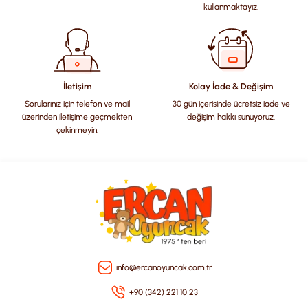
Ürün açıklamasında eksik bilgiler bulunuyor.
kullanmaktayız.
Ürün bilgilerinde hatalar bulunuyor.
Ürün fiyatı diğer sitelerden daha pahalı.
Bu ürüne benzer farklı alternatifler olmalı.
İletişim
Kolay İade & Değişim
Sorularınız için telefon ve mail
30 gün içerisinde ücretsiz iade ve
üzerinden iletişime geçmekten
değişim hakkı sunuyoruz.
çekinmeyin.
Gönder
info@ercanoyuncak.com.tr
+90 (342) 221 10 23