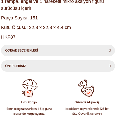
​1 rampa, engel ve 1 hareketli mikro aksiyon figürü
sürücüsü içerir
Parça Sayısı: 151
Kutu Ölçüsü: 22,8 x 22,8 x 4,4 cm
HKF87
ÖDEME SEÇENEKLERİ
ÖNERİLERİNİZ
Bu ürünün fiyat bilgisi, resim, ürün açıklamalarında ve diğer
konularda yetersiz gördüğünüz noktaları öneri formunu
kullanarak tarafımıza iletebilirsiniz.
Görüş ve önerileriniz için teşekkür ederiz.
Hızlı Kargo
Güvenli Alışveriş
Satın aldığınız ürünlerini 1-5 iş günü
Kredi kartı alışverişlerinde 128 bit
Ürün resmi kalitesiz, bozuk veya görüntülenemiyor.
içerisinde kargoluyoruz.
SSL Güvenlik sistemini