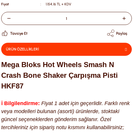
Fiyat
1.154,16 TL + KDV
Tavsiye Et
Paylaş
ÜRÜN ÖZELLİKLERİ
Mega Bloks Hot Wheels Smash N
Crash Bone Shaker Çarpışma Pisti
HKF87
ℹ️ Bilgilendirme:
Fiyat 1 adet için geçerlidir. Farklı renk
veya modelleri bulunan (asorti) ürünlerde, stoktaki
güncel seçeneklerden gönderim sağlanır. Özel
tercihleriniz için sipariş notu kısmını kullanabilirsiniz;