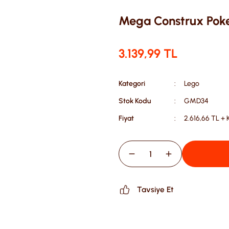
Mega Construx Po
3.139,99 TL
Kategori
Lego
Stok Kodu
GMD34
Fiyat
2.616,66 TL +
Tavsiye Et