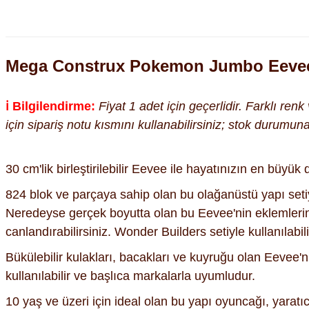
Mega Construx Pokemon Jumbo Eev
ℹ️ Bilgilendirme:
Fiyat 1 adet için geçerlidir. Farklı ren
için sipariş notu kısmını kullanabilirsiniz; stok durumu
30 cm'lik birleştirilebilir Eevee ile hayatınızın en büyü
824 blok ve parçaya sahip olan bu olağanüstü yapı seti
Neredeyse gerçek boyutta olan bu Eevee'nin eklemlerin
canlandırabilirsiniz. Wonder Builders setiyle kullanılabil
Bükülebilir kulakları, bacakları ve kuyruğu olan Eevee'n
kullanılabilir ve başlıca markalarla uyumludur.
10 yaş ve üzeri için ideal olan bu yapı oyuncağı, yaratı