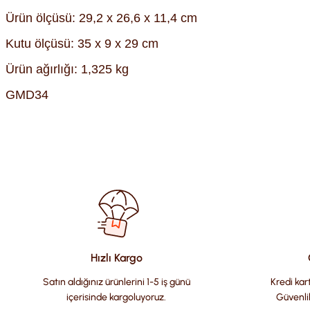
Ürün ölçüsü: 29,2 x 26,6 x 11,4 cm
Kutu ölçüsü: 35 x 9 x 29 cm
Ürün ağırlığı: 1,325 kg
GMD34
Bu ürünün fiyat bilgisi, resim, ürün açıklamalarında ve diğer kon
Görüş ve önerileriniz için teşekkür ederiz.
Ürün resmi kalitesiz, bozuk veya görüntülenemiyor.
Ürün açıklamasında eksik bilgiler bulunuyor.
Ürün bilgilerinde hatalar bulunuyor.
Hızlı Kargo
Ürün fiyatı diğer sitelerden daha pahalı.
Satın aldığınız ürünlerini 1-5 iş günü
Kredi kart
Bu ürüne benzer farklı alternatifler olmalı.
içerisinde kargoluyoruz.
Güvenli