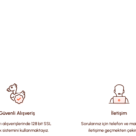
ularda yetersiz gördüğünüz noktaları öneri formunu kullanarak tara
Güvenli Alışveriş
İletişim
ı alışverişlerinde 128 bit SSL
Sorularınız için telefon ve ma
k sistemini kullanmaktayız.
iletişime geçmekten çeki