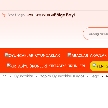
Bölge Bayi
Bize Ulaşın:
+90 (342) 221 10 23
OYUNCAKLAR
ARAÇLAR
KIRTASIYE ÜRÜNLERI
Oyuncaklar
Yapım Oyuncakları (Lego)
Lego
M