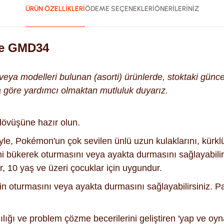
ÜRÜN ÖZELLİKLERİ
ÖDEME SEÇENEKLERİ
ÖNERİLERİNİZ
ee GMD34
k veya modelleri bulunan (asorti) ürünlerde, stoktaki gün
na göre yardımcı olmaktan mutluluk duyarız.
k dövüşüne hazır olun.
yle, Pokémon'un çok sevilen ünlü uzun kulaklarını, kürk
i bükerek oturmasını veya ayakta durmasını sağlayabilir
ir, 10 yaş ve üzeri çocuklar için uygundur.
in oturmasını veya ayakta durmasını sağlayabilirsiniz. Pa
cılığı ve problem çözme becerilerini geliştiren 'yap ve oy