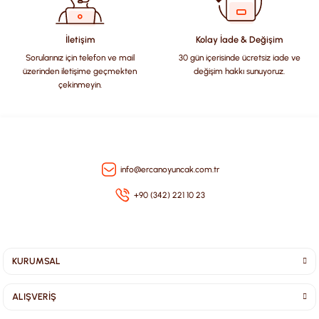
Ürün fiyatı diğer sitelerden daha pahalı.
Bu ürüne benzer farklı alternatifler olmalı.
İletişim
Kolay İade & Değişim
Sorularınız için telefon ve mail
30 gün içerisinde ücretsiz iade ve
üzerinden iletişime geçmekten
değişim hakkı sunuyoruz.
çekinmeyin.
Gönder
info@ercanoyuncak.com.tr
+90 (342) 221 10 23
KURUMSAL
ALIŞVERİŞ