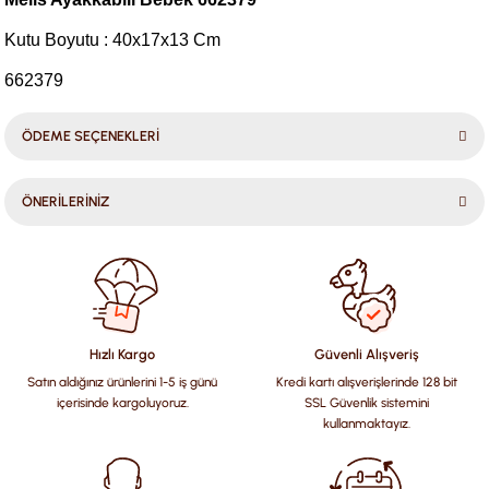
Kutu Boyutu : 40x17x13 Cm
662379
ÖDEME SEÇENEKLERİ
ÖNERİLERİNİZ
Bu ürünün fiyat bilgisi, resim, ürün açıklamalarında ve diğer
konularda yetersiz gördüğünüz noktaları öneri formunu
kullanarak tarafımıza iletebilirsiniz.
Görüş ve önerileriniz için teşekkür ederiz.
Hızlı Kargo
Güvenli Alışveriş
Satın aldığınız ürünlerini 1-5 iş günü
Kredi kartı alışverişlerinde 128 bit
Ürün resmi kalitesiz, bozuk veya görüntülenemiyor.
içerisinde kargoluyoruz.
SSL Güvenlik sistemini
Ürün açıklamasında eksik bilgiler bulunuyor.
kullanmaktayız.
Ürün bilgilerinde hatalar bulunuyor.