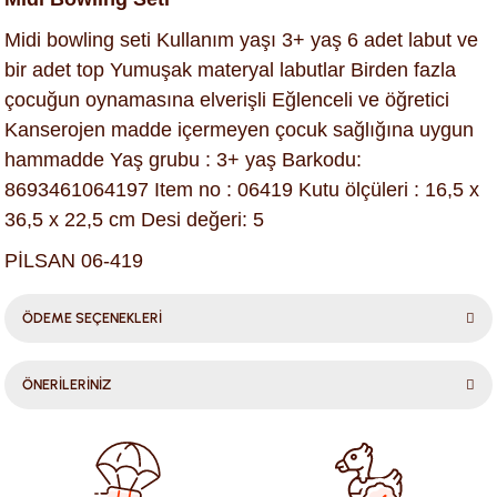
Midi bowling seti Kullanım yaşı 3+ yaş 6 adet labut ve
bir adet top Yumuşak materyal labutlar Birden fazla
çocuğun oynamasına elverişli Eğlenceli ve öğretici
Kanserojen madde içermeyen çocuk sağlığına uygun
hammadde Yaş grubu : 3+ yaş Barkodu:
8693461064197 Item no : 06419 Kutu ölçüleri : 16,5 x
36,5 x 22,5 cm Desi değeri: 5
PİLSAN 06-419
ÖDEME SEÇENEKLERİ
ÖNERİLERİNİZ
Bu ürünün fiyat bilgisi, resim, ürün açıklamalarında ve diğer
konularda yetersiz gördüğünüz noktaları öneri formunu
kullanarak tarafımıza iletebilirsiniz.