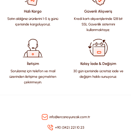
Görüş ve önerileriniz için teşekkür ederiz.
Hızlı Kargo
Güvenli Alışveriş
Satın aldığınız ürünlerini 1-5 iş günü
Kredi kartı alışverişlerinde 128 bit
Ürün resmi kalitesiz, bozuk veya görüntülenemiyor.
içerisinde kargoluyoruz.
SSL Güvenlik sistemini
Ürün açıklamasında eksik bilgiler bulunuyor.
kullanmaktayız.
Ürün bilgilerinde hatalar bulunuyor.
Ürün fiyatı diğer sitelerden daha pahalı.
Bu ürüne benzer farklı alternatifler olmalı.
İletişim
Kolay İade & Değişim
Sorularınız için telefon ve mail
30 gün içerisinde ücretsiz iade ve
üzerinden iletişime geçmekten
değişim hakkı sunuyoruz.
çekinmeyin.
Gönder
info@ercanoyuncak.com.tr
+90 (342) 221 10 23