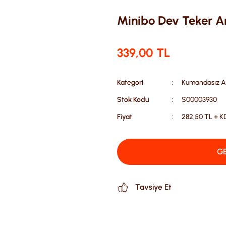
Minibo Dev Teker A
339,00 TL
Kategori
Kumandasız A
Stok Kodu
S00003930
Fiyat
282,50 TL + K
GE
Tavsiye Et