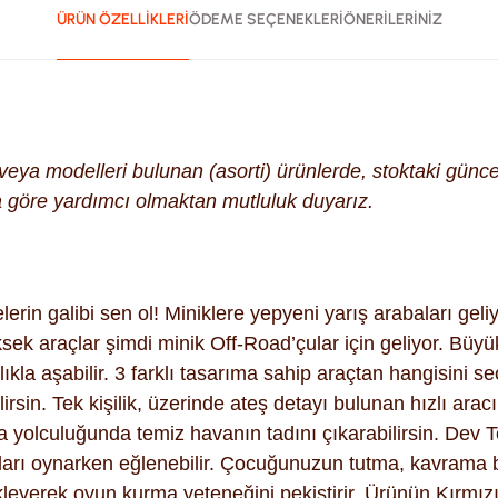
ÜRÜN ÖZELLİKLERİ
ÖDEME SEÇENEKLERİ
ÖNERİLERİNİZ
k veya modelleri bulunan (asorti) ürünlerde, stoktaki gün
na göre yardımcı olmaktan mutluluk duyarız.
rin galibi sen ol! Miniklere yepyeni yarış arabaları geli
üksek araçlar şimdi minik Off-Road’çular için geliyor. Büyü
tlıkla aşabilir. 3 farklı tasarıma sahip araçtan hangisini
rsin. Tek kişilik, üzerinde ateş detayı bulunan hızlı aracı
ğa yolculuğunda temiz havanın tadını çıkarabilirsin. Dev T
unları oynarken eğlenebilir. Çocuğunuzun tutma, kavrama bec
kleyerek oyun kurma yeteneğini pekiştirir. Ürünün Kırmızı