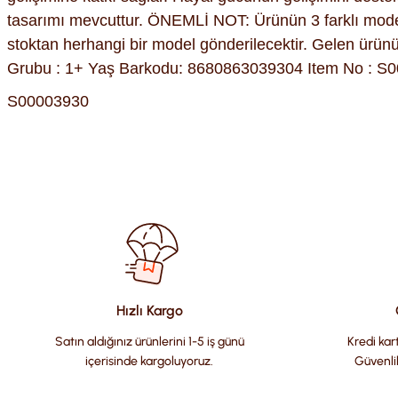
tasarımı mevcuttur. ÖNEMLİ NOT: Ürünün 3 farklı modeli va
stoktan herhangi bir model gönderilecektir. Gelen ürünün
Grubu : 1+ Yaş Barkodu: 8680863039304 Item No : S000
S00003930
Bu ürünün fiyat bilgisi, resim, ürün açıklamalarında ve diğer kon
Görüş ve önerileriniz için teşekkür ederiz.
Ürün resmi kalitesiz, bozuk veya görüntülenemiyor.
Ürün açıklamasında eksik bilgiler bulunuyor.
Ürün bilgilerinde hatalar bulunuyor.
Hızlı Kargo
Ürün fiyatı diğer sitelerden daha pahalı.
Satın aldığınız ürünlerini 1-5 iş günü
Kredi kart
Bu ürüne benzer farklı alternatifler olmalı.
içerisinde kargoluyoruz.
Güvenli