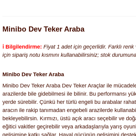
Minibo Dev Teker Araba
ℹ️ Bilgilendirme:
Fiyat 1 adet için geçerlidir. Farklı ren
için sipariş notu kısmını kullanabilirsiniz; stok durumu
Minibo Dev Teker Araba
Minibo Dev Teker Araba Dev Teker Araçlar ile mücadelele
arazilerde bile gidebilmesi ile bilinir. Bu performansı y
yerde sürebilir. Çünkü her türlü engeli bu arabalar raha
aracın ile rakip tanımadan engebeli arazilerde kullanabili
bekleyebilirsin. Kırmızı, üstü açık aracı seçebilir ve do
eğitici vakitler geçirebilir veya arkadaşlarıyla yarış oy
gelişimine katkı sağlar. Hayal gücünün gelişimini deste