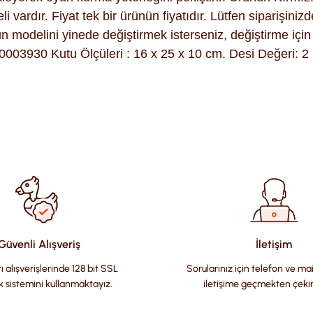
rdır. Fiyat tek bir ürünün fiyatıdır. Lütfen siparişinizde 
 modelini yinede değiştirmek isterseniz, değiştirme için 
03930 Kutu Ölçüleri : 16 x 25 x 10 cm. Desi Değeri: 2
ularda yetersiz gördüğünüz noktaları öneri formunu kullanarak tara
Güvenli Alışveriş
İletişim
ı alışverişlerinde 128 bit SSL
Sorularınız için telefon ve ma
k sistemini kullanmaktayız.
iletişime geçmekten çeki