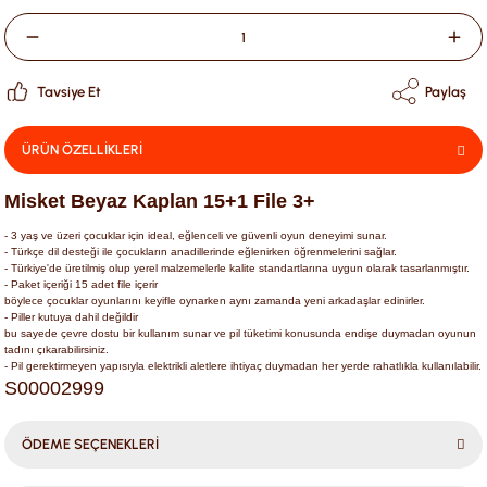
Tavsiye Et
Paylaş
ÜRÜN ÖZELLİKLERİ
Misket Beyaz Kaplan 15+1 File 3+
- 3 yaş ve üzeri çocuklar için ideal, eğlenceli ve güvenli oyun deneyimi sunar.
- Türkçe dil desteği ile çocukların anadillerinde eğlenirken öğrenmelerini sağlar.
- Türkiye'de üretilmiş olup yerel malzemelerle kalite standartlarına uygun olarak tasarlanmıştır.
- Paket içeriği 15 adet file içerir
böylece çocuklar oyunlarını keyifle oynarken aynı zamanda yeni arkadaşlar edinirler.
- Piller kutuya dahil değildir
bu sayede çevre dostu bir kullanım sunar ve pil tüketimi konusunda endişe duymadan oyunun
tadını çıkarabilirsiniz.
- Pil gerektirmeyen yapısıyla elektrikli aletlere ihtiyaç duymadan her yerde rahatlıkla kullanılabilir.
S00002999
ÖDEME SEÇENEKLERİ