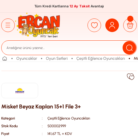
Tüm Kredi Kartlarına
12 Ay Taksit
Avantajı
Oyuncaklar
Oyun Setleri
Çeşitli Eğlence Oyuncakları
Mi
Misket Beyaz Kaplan 15+1 File 3+
Kategori
Çeşitli Eğlence Oyuncakları
Stok Kodu
S00002999
Fiyat
141,67 TL + KDV