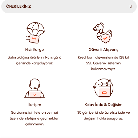
ÖNERİLERİNİZ
Bu ürünün fiyat bilgisi, resim, ürün açıklamalarında ve diğer
konularda yetersiz gördüğünüz noktaları öneri formunu
kullanarak tarafımıza iletebilirsiniz.
Görüş ve önerileriniz için teşekkür ederiz.
Hızlı Kargo
Güvenli Alışveriş
Satın aldığınız ürünlerini 1-5 iş günü
Kredi kartı alışverişlerinde 128 bit
Ürün resmi kalitesiz, bozuk veya görüntülenemiyor.
içerisinde kargoluyoruz.
SSL Güvenlik sistemini
Ürün açıklamasında eksik bilgiler bulunuyor.
kullanmaktayız.
Ürün bilgilerinde hatalar bulunuyor.
Ürün fiyatı diğer sitelerden daha pahalı.
Bu ürüne benzer farklı alternatifler olmalı.
İletişim
Kolay İade & Değişim
Sorularınız için telefon ve mail
30 gün içerisinde ücretsiz iade ve
üzerinden iletişime geçmekten
değişim hakkı sunuyoruz.
çekinmeyin.