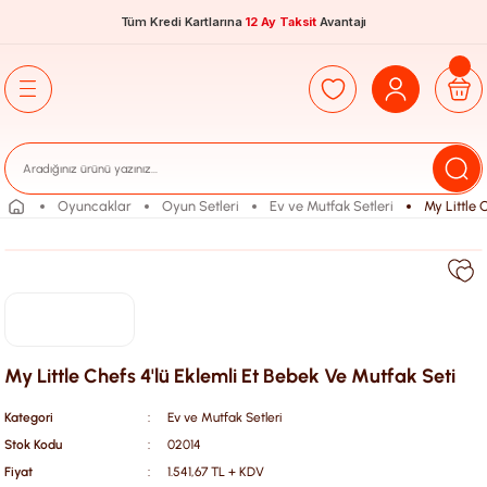
Tüm Kredi Kartlarına
12 Ay Taksit
Avantajı
Oyuncaklar
Oyun Setleri
Ev ve Mutfak Setleri
My Little 
My Little Chefs 4'lü Eklemli Et Bebek Ve Mutfak Seti
Kategori
Ev ve Mutfak Setleri
Stok Kodu
02014
Fiyat
1.541,67 TL + KDV