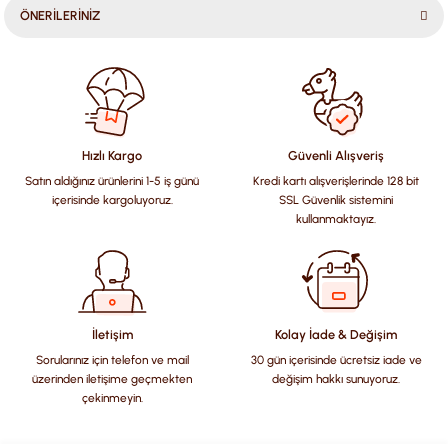
ÖNERİLERİNİZ
Bu ürünün fiyat bilgisi, resim, ürün açıklamalarında ve diğer
konularda yetersiz gördüğünüz noktaları öneri formunu
kullanarak tarafımıza iletebilirsiniz.
Görüş ve önerileriniz için teşekkür ederiz.
Hızlı Kargo
Güvenli Alışveriş
Satın aldığınız ürünlerini 1-5 iş günü
Kredi kartı alışverişlerinde 128 bit
Ürün resmi kalitesiz, bozuk veya görüntülenemiyor.
içerisinde kargoluyoruz.
SSL Güvenlik sistemini
Ürün açıklamasında eksik bilgiler bulunuyor.
kullanmaktayız.
Ürün bilgilerinde hatalar bulunuyor.
Ürün fiyatı diğer sitelerden daha pahalı.
Bu ürüne benzer farklı alternatifler olmalı.
İletişim
Kolay İade & Değişim
Sorularınız için telefon ve mail
30 gün içerisinde ücretsiz iade ve
üzerinden iletişime geçmekten
değişim hakkı sunuyoruz.
çekinmeyin.