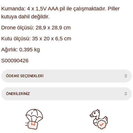
Kumanda: 4 x 1,5V AAA pil ile çalışmaktadır. Piller
kutuya dahil değildir.
Drone ölçüsü: 28,9 x 28,9 cm
Kutu ölçüsü: 35 x 20 x 6,5 cm
Ağırlık: 0,395 kg
S00090426
ÖDEME SEÇENEKLERİ
ÖNERİLERİNİZ
Bu ürünün fiyat bilgisi, resim, ürün açıklamalarında ve diğer
konularda yetersiz gördüğünüz noktaları öneri formunu
kullanarak tarafımıza iletebilirsiniz.
Görüş ve önerileriniz için teşekkür ederiz.