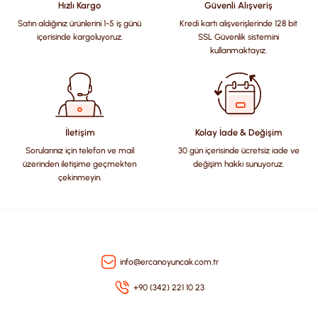
Hızlı Kargo
Güvenli Alışveriş
Satın aldığınız ürünlerini 1-5 iş günü
Kredi kartı alışverişlerinde 128 bit
Ürün resmi kalitesiz, bozuk veya görüntülenemiyor.
içerisinde kargoluyoruz.
SSL Güvenlik sistemini
Ürün açıklamasında eksik bilgiler bulunuyor.
kullanmaktayız.
Ürün bilgilerinde hatalar bulunuyor.
Ürün fiyatı diğer sitelerden daha pahalı.
Bu ürüne benzer farklı alternatifler olmalı.
İletişim
Kolay İade & Değişim
Sorularınız için telefon ve mail
30 gün içerisinde ücretsiz iade ve
üzerinden iletişime geçmekten
değişim hakkı sunuyoruz.
çekinmeyin.
Gönder
info@ercanoyuncak.com.tr
+90 (342) 221 10 23