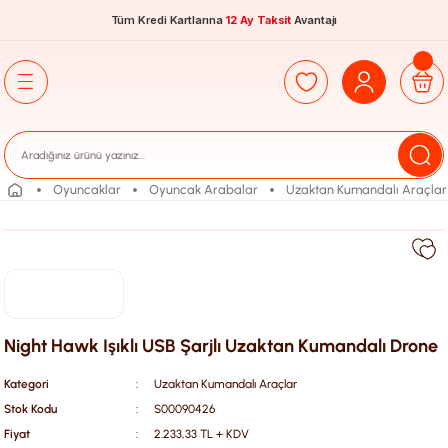
Tüm Kredi Kartlarına
12 Ay Taksit
Avantajı
Oyuncaklar
Oyuncak Arabalar
Uzaktan Kumandalı Araçlar
Night Hawk Işıklı USB Şarjlı Uzaktan Kumandalı Drone
Kategori
Uzaktan Kumandalı Araçlar
Stok Kodu
S00090426
Fiyat
2.233,33 TL + KDV