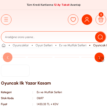
Tüm Kredi Kartlarına
12 Ay Taksit
Avantajı
0
Oyuncaklar
Oyun Setleri
Ev ve Mutfak Setleri
Oyuncak I
Oyuncak Ilk Yazar Kasam
Kategori
Ev ve Mutfak Setleri
Stok Kodu
01697
Fiyat
1.433,33 TL + KDV