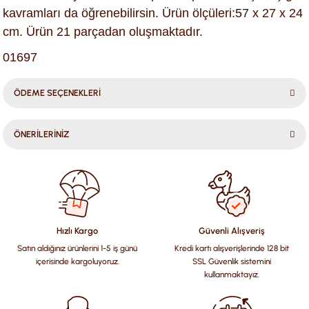
kavramları da öğrenebilirsin. Ürün ölçüleri:57 x 27 x 24
cm. Ürün 21 parçadan oluşmaktadır.
01697
ÖDEME SEÇENEKLERİ
ÖNERİLERİNİZ
Bu ürünün fiyat bilgisi, resim, ürün açıklamalarında ve diğer
konularda yetersiz gördüğünüz noktaları öneri formunu
kullanarak tarafımıza iletebilirsiniz.
Görüş ve önerileriniz için teşekkür ederiz.
Hızlı Kargo
Güvenli Alışveriş
Satın aldığınız ürünlerini 1-5 iş günü
Kredi kartı alışverişlerinde 128 bit
Ürün resmi kalitesiz, bozuk veya görüntülenemiyor.
içerisinde kargoluyoruz.
SSL Güvenlik sistemini
Ürün açıklamasında eksik bilgiler bulunuyor.
kullanmaktayız.
Ürün bilgilerinde hatalar bulunuyor.