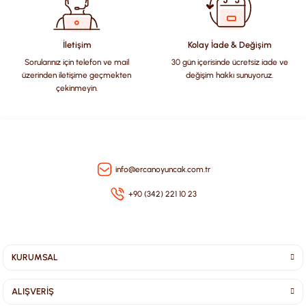
Ürün fiyatı diğer sitelerden daha pahalı.
Bu ürüne benzer farklı alternatifler olmalı.
İletişim
Kolay İade & Değişim
Sorularınız için telefon ve mail
30 gün içerisinde ücretsiz iade ve
üzerinden iletişime geçmekten
değişim hakkı sunuyoruz.
çekinmeyin.
Gönder
info@ercanoyuncak.com.tr
+90 (342) 221 10 23
KURUMSAL
ALIŞVERİŞ