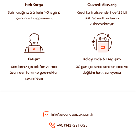
Hızlı Kargo
Güvenli Alışveriş
Satın aldığınız ürünlerini 1-5 iş günü
Kredi kartı alışverişlerinde 128 bit
Ürün resmi kalitesiz, bozuk veya görüntülenemiyor.
içerisinde kargoluyoruz.
SSL Güvenlik sistemini
Ürün açıklamasında eksik bilgiler bulunuyor.
kullanmaktayız.
Ürün bilgilerinde hatalar bulunuyor.
Ürün fiyatı diğer sitelerden daha pahalı.
Bu ürüne benzer farklı alternatifler olmalı.
İletişim
Kolay İade & Değişim
Sorularınız için telefon ve mail
30 gün içerisinde ücretsiz iade ve
üzerinden iletişime geçmekten
değişim hakkı sunuyoruz.
çekinmeyin.
Gönder
info@ercanoyuncak.com.tr
+90 (342) 221 10 23