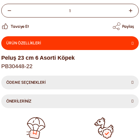
Tavsiye Et
Paylaş
ÜRÜN ÖZELLİKLERİ
Peluş 23 cm 6 Asorti Köpek
PB30448-22
ÖDEME SEÇENEKLERİ
ÖNERİLERİNİZ
Bu ürünün fiyat bilgisi, resim, ürün açıklamalarında ve diğer
konularda yetersiz gördüğünüz noktaları öneri formunu
kullanarak tarafımıza iletebilirsiniz.
Görüş ve önerileriniz için teşekkür ederiz.