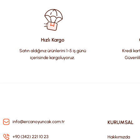
Ürün resmi kalitesiz, bozuk veya görüntülenemiyor.
Ürün açıklamasında eksik bilgiler bulunuyor.
Ürün bilgilerinde hatalar bulunuyor.
Hızlı Kargo
Ürün fiyatı diğer sitelerden daha pahalı.
Satın aldığınız ürünlerini 1-5 iş günü
Kredi kart
Bu ürüne benzer farklı alternatifler olmalı.
içerisinde kargoluyoruz.
Güvenli
info@ercanoyuncak.com.tr
KURUMSAL
+90 (342) 221 10 23
Hakkımızda