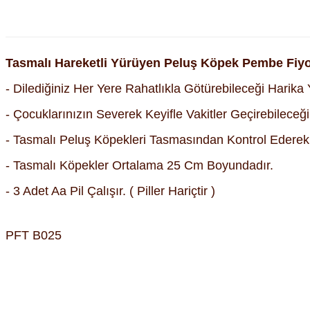
Tasmalı Hareketli Yürüyen Peluş Köpek Pembe Fiy
- Dilediğiniz Her Yere Rahatlıkla Götürebileceği Harika 
- Çocuklarınızın Severek Keyifle Vakitler Geçirebilec
- Tasmalı Peluş Köpekleri Tasmasından Kontrol Ederek Ha
- Tasmalı Köpekler Ortalama 25 Cm Boyundadır.
- 3 Adet Aa Pil Çalışır. ( Piller Hariçtir )
PFT B025
Bu ürünün fiyat bilgisi, resim, ürün açıklamalarında ve diğer kon
Görüş ve önerileriniz için teşekkür ederiz.