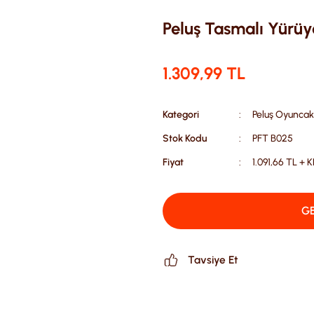
Peluş Tasmalı Yürü
1.309,99 TL
Kategori
Peluş Oyuncak
Stok Kodu
PFT B025
Fiyat
1.091,66 TL + 
GE
Tavsiye Et