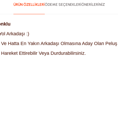
ÜRÜN ÖZELLİKLERİ
ÖDEME SEÇENEKLERİ
ÖNERİLERİNİZ
onklu
Yol Arkadaşı :)
eği Ve Hatta En Yakın Arkadaşı Olmasına Aday Olan Peluş
reket Ettirebilir Veya Durdurabilirsiniz.
ularda yetersiz gördüğünüz noktaları öneri formunu kullanarak tara