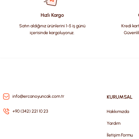
Ürün açıklamasında eksik bilgiler bulunuyor.
Ürün bilgilerinde hatalar bulunuyor.
Hızlı Kargo
Ürün fiyatı diğer sitelerden daha pahalı.
Satın aldığınız ürünlerini 1-5 iş günü
Kredi kart
Bu ürüne benzer farklı alternatifler olmalı.
içerisinde kargoluyoruz.
Güvenli
info@ercanoyuncak.com.tr
KURUMSAL
+90 (342) 221 10 23
Hakkımızda
Yardım
İletişim Formu