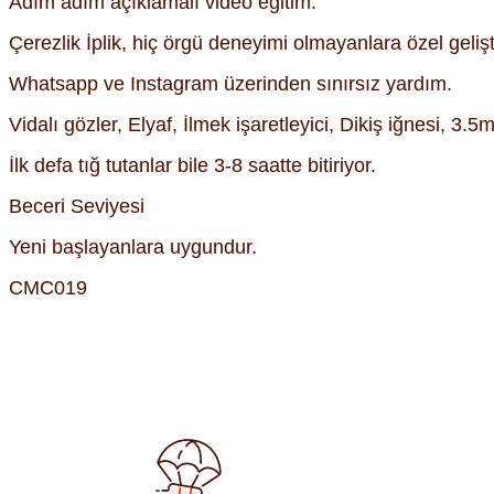
Adım adım açıklamalı video eğitim.
Çerezlik İplik, hiç örgü deneyimi olmayanlara özel gelişti
Whatsapp ve Instagram üzerinden sınırsız yardım.
Vidalı gözler, Elyaf, İlmek işaretleyici, Dikiş iğnesi, 3
İlk defa tığ tutanlar bile 3-8 saatte bitiriyor.
Beceri Seviyesi
Yeni başlayanlara uygundur.
CMC019
Bu ürünün fiyat bilgisi, resim, ürün açıklamalarında ve diğer kon
Görüş ve önerileriniz için teşekkür ederiz.
Ürün resmi kalitesiz, bozuk veya görüntülenemiyor.