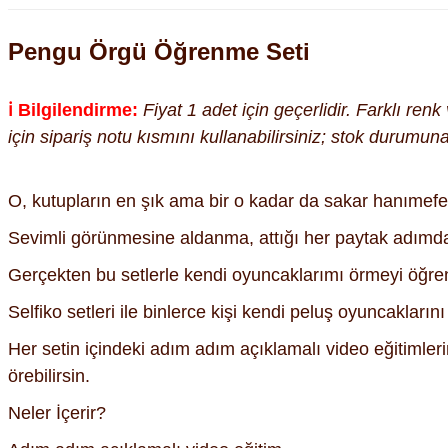
Pengu Örgü Öğrenme Seti
ℹ️ Bilgilendirme:
Fiyat 1 adet için geçerlidir. Farklı ren
için sipariş notu kısmını kullanabilirsiniz; stok durumu
O, kutupların en şık ama bir o kadar da sakar hanımefe
Sevimli görünmesine aldanma, attığı her paytak adımda n
Gerçekten bu setlerle kendi oyuncaklarımı örmeyi öğre
Selfiko setleri ile binlerce kişi kendi peluş oyuncaklar
Her setin içindeki adım adım açıklamalı video eğitimlerin
örebilirsin.
Neler İçerir?