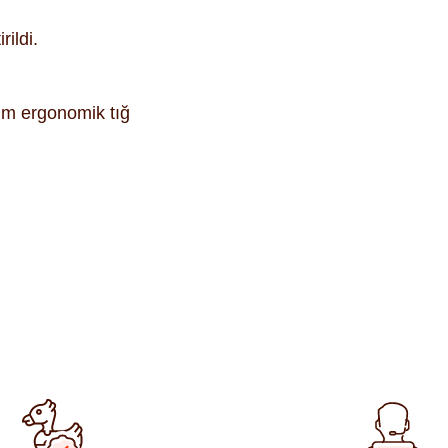
rildi.
.5mm ergonomik tığ
ularda yetersiz gördüğünüz noktaları öneri formunu kullanarak tara