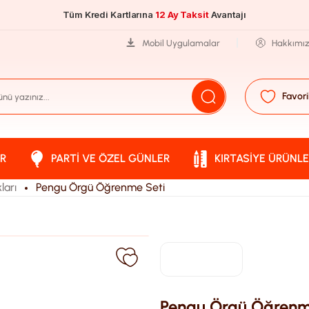
Tüm Kredi Kartlarına
12 Ay Taksit
Avantajı
Mobil Uygulamalar
Hakkımı
Favori
R
PARTI VE ÖZEL GÜNLER
KIRTASIYE ÜRÜNLE
ları
Pengu Örgü Öğrenme Seti
Pengu Örgü Öğrenm