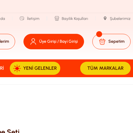
zda
İletişim
Bayilik Koşulları
Şubelerimiz
lerim
Üye Girişi / Bayi Girişi
Sepetim
RI
YENI GELENLER
TÜM MARKALAR
e Seti