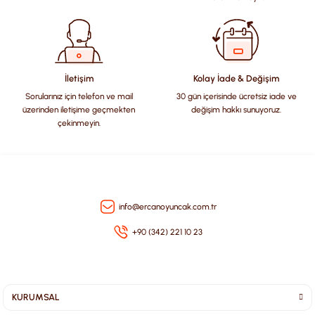
Ürün bilgilerinde hatalar bulunuyor.
Ürün fiyatı diğer sitelerden daha pahalı.
Bu ürüne benzer farklı alternatifler olmalı.
İletişim
Kolay İade & Değişim
Sorularınız için telefon ve mail
30 gün içerisinde ücretsiz iade ve
üzerinden iletişime geçmekten
değişim hakkı sunuyoruz.
çekinmeyin.
Gönder
info@ercanoyuncak.com.tr
+90 (342) 221 10 23
KURUMSAL