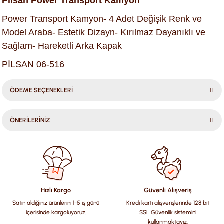
Pilsan Power Transport Kamyon
Power Transport Kamyon- 4 Adet Değişik Renk ve
Model Araba- Estetik Dizayn- Kırılmaz Dayanıklı ve
Sağlam- Hareketli Arka Kapak
PİLSAN 06-516
ÖDEME SEÇENEKLERİ
ÖNERİLERİNİZ
Bu ürünün fiyat bilgisi, resim, ürün açıklamalarında ve diğer
konularda yetersiz gördüğünüz noktaları öneri formunu
kullanarak tarafımıza iletebilirsiniz.
Görüş ve önerileriniz için teşekkür ederiz.
Hızlı Kargo
Güvenli Alışveriş
Satın aldığınız ürünlerini 1-5 iş günü
Kredi kartı alışverişlerinde 128 bit
Ürün resmi kalitesiz, bozuk veya görüntülenemiyor.
içerisinde kargoluyoruz.
SSL Güvenlik sistemini
Ürün açıklamasında eksik bilgiler bulunuyor.
kullanmaktayız.