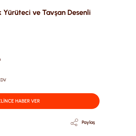
k Yürüteci ve Tavşan Desenli
ı
 KDV
LİNCE HABER VER
Paylaş