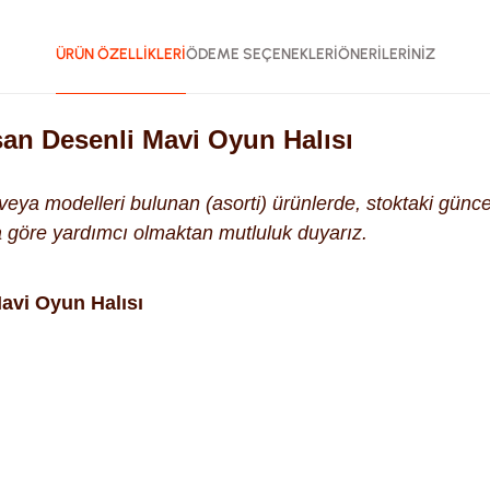
ÜRÜN ÖZELLİKLERİ
ÖDEME SEÇENEKLERİ
ÖNERİLERİNİZ
şan Desenli Mavi Oyun Halısı
k veya modelleri bulunan (asorti) ürünlerde, stoktaki gün
na göre yardımcı olmaktan mutluluk duyarız.
avi Oyun Halısı
ularda yetersiz gördüğünüz noktaları öneri formunu kullanarak tara