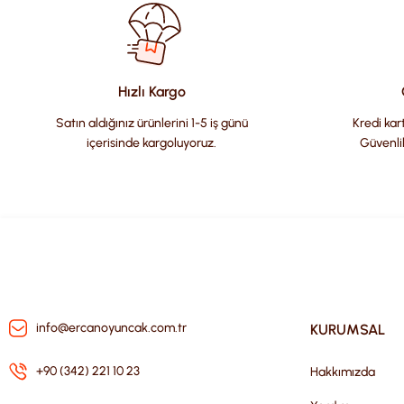
Ürün resmi kalitesiz, bozuk veya görüntülenemiyor.
Ürün açıklamasında eksik bilgiler bulunuyor.
Ürün bilgilerinde hatalar bulunuyor.
Hızlı Kargo
Ürün fiyatı diğer sitelerden daha pahalı.
Satın aldığınız ürünlerini 1-5 iş günü
Kredi kart
Bu ürüne benzer farklı alternatifler olmalı.
içerisinde kargoluyoruz.
Güvenli
info@ercanoyuncak.com.tr
KURUMSAL
+90 (342) 221 10 23
Hakkımızda