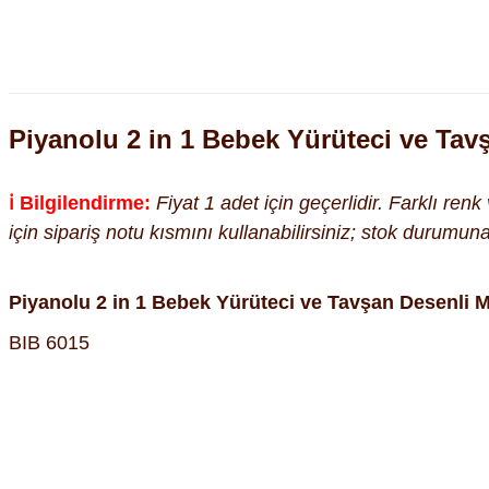
Piyanolu 2 in 1 Bebek Yürüteci ve Tav
ℹ️ Bilgilendirme:
Fiyat 1 adet için geçerlidir. Farklı ren
için sipariş notu kısmını kullanabilirsiniz; stok durumu
Piyanolu 2 in 1 Bebek Yürüteci ve Tavşan Desenli M
BIB 6015
Bu ürünün fiyat bilgisi, resim, ürün açıklamalarında ve diğer kon
Görüş ve önerileriniz için teşekkür ederiz.