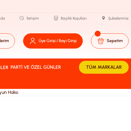
zda
İletişim
Bayilik Koşulları
Şubelerimiz
lerim
Üye Girişi / Bayi Girişi
Sepetim
PARTI VE ÖZEL GÜNLER
TÜM MARKALAR
un Halısı