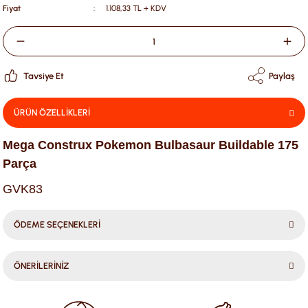
Fiyat
1.108,33 TL + KDV
Tavsiye Et
Paylaş
ÜRÜN ÖZELLİKLERİ
Mega Construx Pokemon Bulbasaur Buildable 175
Parça
GVK83
ÖDEME SEÇENEKLERİ
ÖNERİLERİNİZ
Bu ürünün fiyat bilgisi, resim, ürün açıklamalarında ve diğer