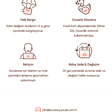
konularda yetersiz gördüğünüz noktaları öneri formunu
kullanarak tarafımıza iletebilirsiniz.
Görüş ve önerileriniz için teşekkür ederiz.
Hızlı Kargo
Güvenli Alışveriş
Satın aldığınız ürünlerini 1-5 iş günü
Kredi kartı alışverişlerinde 128 bit
Ürün resmi kalitesiz, bozuk veya görüntülenemiyor.
içerisinde kargoluyoruz.
SSL Güvenlik sistemini
Ürün açıklamasında eksik bilgiler bulunuyor.
kullanmaktayız.
Ürün bilgilerinde hatalar bulunuyor.
Ürün fiyatı diğer sitelerden daha pahalı.
Bu ürüne benzer farklı alternatifler olmalı.
İletişim
Kolay İade & Değişim
Sorularınız için telefon ve mail
30 gün içerisinde ücretsiz iade ve
üzerinden iletişime geçmekten
değişim hakkı sunuyoruz.
çekinmeyin.
Gönder
info@ercanoyuncak.com.tr