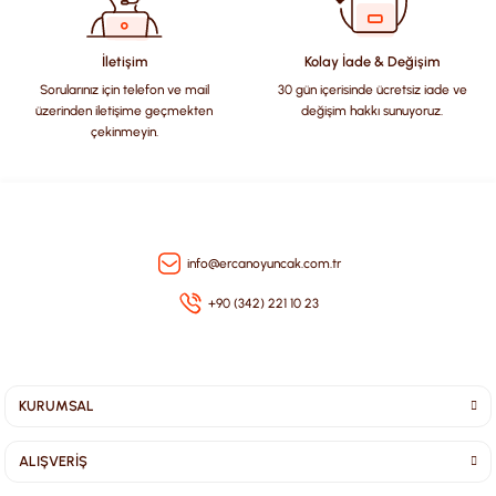
Ürün fiyatı diğer sitelerden daha pahalı.
Bu ürüne benzer farklı alternatifler olmalı.
İletişim
Kolay İade & Değişim
Sorularınız için telefon ve mail
30 gün içerisinde ücretsiz iade ve
üzerinden iletişime geçmekten
değişim hakkı sunuyoruz.
çekinmeyin.
Gönder
info@ercanoyuncak.com.tr
+90 (342) 221 10 23
KURUMSAL
ALIŞVERİŞ