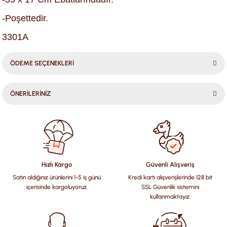
-Poşettedir.
3301A
ÖDEME SEÇENEKLERİ
ÖNERİLERİNİZ
Bu ürünün fiyat bilgisi, resim, ürün açıklamalarında ve diğer
konularda yetersiz gördüğünüz noktaları öneri formunu
kullanarak tarafımıza iletebilirsiniz.
Görüş ve önerileriniz için teşekkür ederiz.
Hızlı Kargo
Güvenli Alışveriş
Satın aldığınız ürünlerini 1-5 iş günü
Kredi kartı alışverişlerinde 128 bit
Ürün resmi kalitesiz, bozuk veya görüntülenemiyor.
içerisinde kargoluyoruz.
SSL Güvenlik sistemini
Ürün açıklamasında eksik bilgiler bulunuyor.
kullanmaktayız.
Ürün bilgilerinde hatalar bulunuyor.