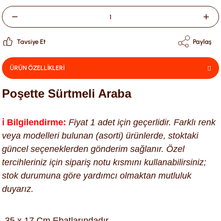
Tavsiye Et
Paylaş
ÜRÜN ÖZELLİKLERİ
Poşette Sürtmeli Araba
ℹ️ Bilgilendirme:
Fiyat 1 adet için geçerlidir. Farklı renk
veya modelleri bulunan (asorti) ürünlerde, stoktaki
güncel seçeneklerden gönderim sağlanır. Özel
tercihleriniz için sipariş notu kısmını kullanabilirsiniz;
stok durumuna göre yardımcı olmaktan mutluluk
duyarız.
-35 x 17 Cm Ebatlarındadır.