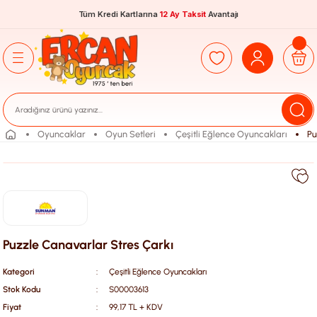
Tüm Kredi Kartlarına
12 Ay Taksit
Avantajı
Oyuncaklar
Oyun Setleri
Çeşitli Eğlence Oyuncakları
Pu
Puzzle Canavarlar Stres Çarkı
Kategori
Çeşitli Eğlence Oyuncakları
Stok Kodu
S00003613
Fiyat
99,17 TL + KDV