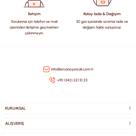
Bu ürüne benzer farklı alternatifler olmalı.
İletişim
Kolay İade & Değişim
Sorularınız için telefon ve mail
30 gün içerisinde ücretsiz iade ve
üzerinden iletişime geçmekten
değişim hakkı sunuyoruz.
çekinmeyin.
Gönder
info@ercanoyuncak.com.tr
+90 (342) 221 10 23
KURUMSAL
ALIŞVERİŞ