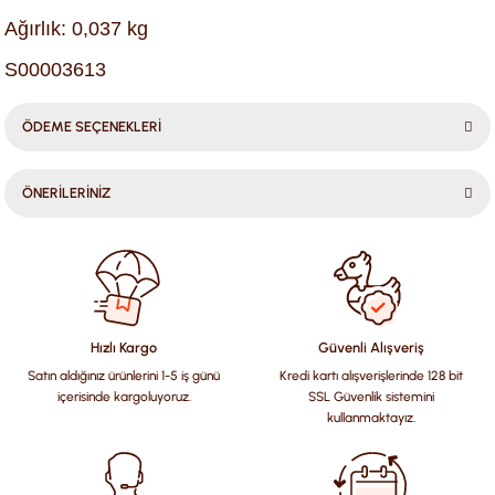
Ağırlık: 0,037 kg
S00003613
ÖDEME SEÇENEKLERİ
ÖNERİLERİNİZ
Bu ürünün fiyat bilgisi, resim, ürün açıklamalarında ve diğer
konularda yetersiz gördüğünüz noktaları öneri formunu
kullanarak tarafımıza iletebilirsiniz.
Görüş ve önerileriniz için teşekkür ederiz.
Hızlı Kargo
Güvenli Alışveriş
Satın aldığınız ürünlerini 1-5 iş günü
Kredi kartı alışverişlerinde 128 bit
Ürün resmi kalitesiz, bozuk veya görüntülenemiyor.
içerisinde kargoluyoruz.
SSL Güvenlik sistemini
Ürün açıklamasında eksik bilgiler bulunuyor.
kullanmaktayız.
Ürün bilgilerinde hatalar bulunuyor.
Ürün fiyatı diğer sitelerden daha pahalı.